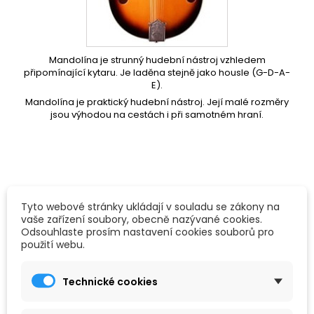
Mandolína je strunný hudební nástroj vzhledem
připomínající
kytaru
. Je
laděna
stejně jako
housle
(G-D-A-
E).
Mandolína je praktický hudební nástroj. Její malé rozměry
jsou výhodou na cestách i při samotném hraní.
Tyto webové stránky ukládají v souladu se zákony na

Vybrat
FILTROVAT
vaše zařízení soubory, obecně nazývané cookies.
Odsouhlaste prosím nastavení cookies souborů pro
použití webu.
Zobrazení 1-1 z 1 položek
Technické cookies