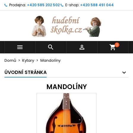
Prodejna:
+420 585 202 502
E-shop:
+420 588 491 044
0



shopping_cart
Domů
Kytary
Mandolíny
ÚVODNÍ STRÁNKA
MANDOLÍNY