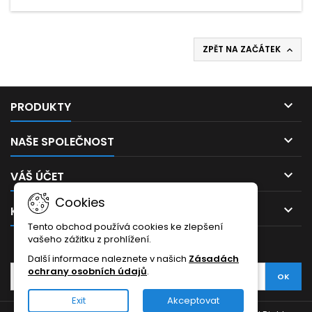
ZPĚT NA ZAČÁTEK


PRODUKTY

NAŠE SPOLEČNOST

VÁŠ ÚČET
Cookies

KONTAKT
Tento obchod používá cookies ke zlepšení
vašeho zážitku z prohlížení.
ODBĚR NOVINEK
Další informace naleznete v našich
Zásadách
ochrany osobních údajů
.
Exit
Akceptovat