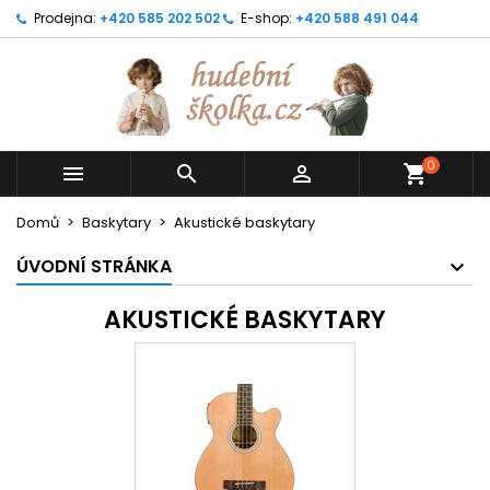
Prodejna:
+420 585 202 502
E-shop:
+420 588 491 044
0



shopping_cart
Domů
Baskytary
Akustické baskytary
ÚVODNÍ STRÁNKA
AKUSTICKÉ BASKYTARY