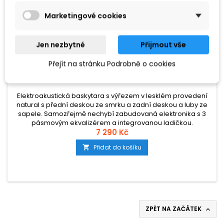
Marketingové cookies
Jen nezbytné
Přijmout vše
ZNAČKA:
BRUNSWICK
Přejít na stránku Podrobně o cookies
BRUNSWICK ELEKTROAKUSTICKÁ BASKYTARA
NATURAL
Elektroakustická baskytara s výřezem v lesklém provedení
natural s přední deskou ze smrku a zadní deskou a luby ze
sapele. Samozřejmě nechybí zabudovaná elektronika s 3
pásmovým ekvalizérem a integrovanou ladičkou.
7 290 Kč
Přidat do košíku

ZPĚT NA ZAČÁTEK
