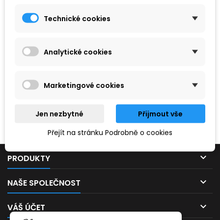
Technické cookies
Analytické cookies
Marketingové cookies
Hledaný výraz nebyl nenalezen.
Jen nezbytné
Přijmout vše
Prosím, zkuste zadat něco jiného.
Přejít na stránku Podrobně o cookies

PRODUKTY

NAŠE SPOLEČNOST

VÁŠ ÚČET