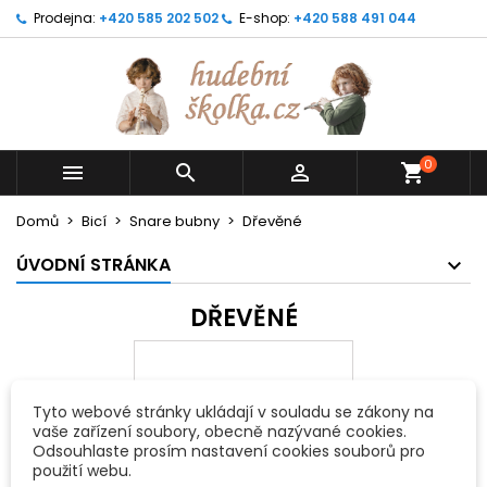
Prodejna:
+420 585 202 502
E-shop:
+420 588 491 044
0



shopping_cart
Domů
Bicí
Snare bubny
Dřevěné
ÚVODNÍ STRÁNKA
DŘEVĚNÉ
Tyto webové stránky ukládají v souladu se zákony na
vaše zařízení soubory, obecně nazývané cookies.
Odsouhlaste prosím nastavení cookies souborů pro
použití webu.