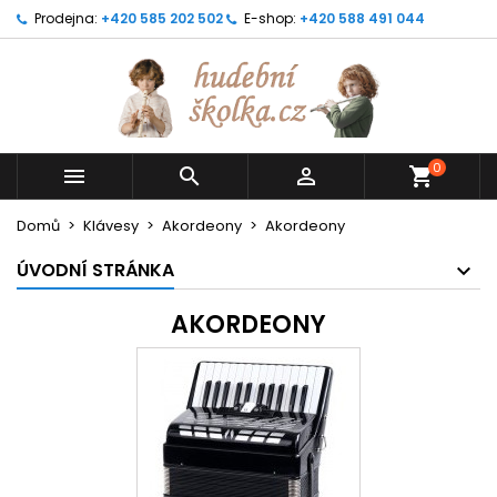
Prodejna:
+420 585 202 502
E-shop:
+420 588 491 044
0



shopping_cart
Domů
Klávesy
Akordeony
Akordeony
ÚVODNÍ STRÁNKA
AKORDEONY