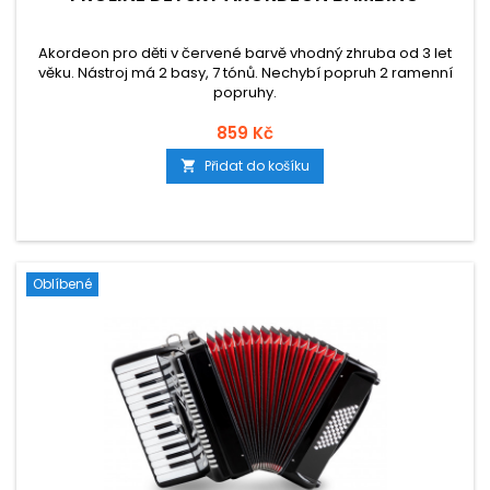
Akordeon pro děti v červené barvě vhodný zhruba od 3 let
věku. Nástroj má 2 basy, 7 tónů. Nechybí popruh 2 ramenní
popruhy.
859 Kč
Přidat do košíku

Oblíbené