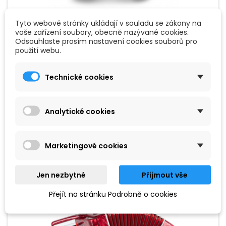
Tyto webové stránky ukládají v souladu se zákony na
vaše zařízení soubory, obecně nazývané cookies.
ZNAČKA:
CLASSIC CANTABILE
Odsouhlaste prosím nastavení cookies souborů pro
použití webu.
CLASSIC CANTABILE SECONDO V AKORDEON 48
BASS ČERNÝ
Technické cookies
Akordeon v lesklém černém provedení, 48 basů, 26 kláves, 3
registry, včetně tašky a popruhů. Nízká hmotnost pouze 5,9
kg. Ideální studentský nástroj za dostupnou cenu.
Analytické cookies
15 190 Kč
Přidat do košíku

Marketingové cookies
Jen nezbytné
Přijmout vše
Oblíbené
Přejít na stránku Podrobně o cookies