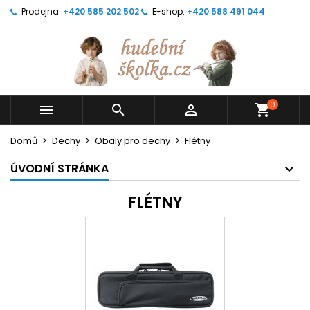
Prodejna:
+420 585 202 502
E-shop:
+420 588 491 044
0



shopping_cart
Domů
Dechy
Obaly pro dechy
Flétny
ÚVODNÍ STRÁNKA
FLÉTNY