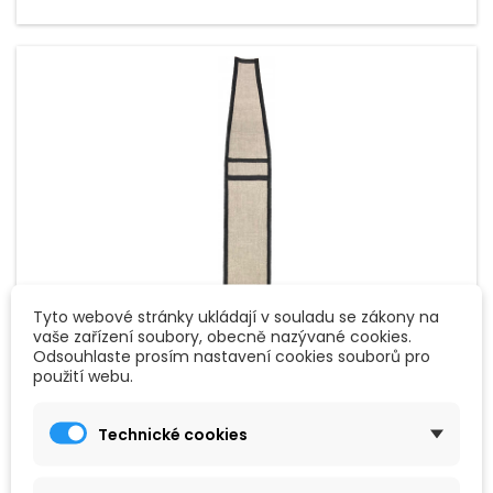
Tyto webové stránky ukládají v souladu se zákony na
vaše zařízení soubory, obecně nazývané cookies.
Odsouhlaste prosím nastavení cookies souborů pro
ZNAČKA:
GOLDON
použití webu.
GOLDON OBAL NA ZOBCOVOU FLÉTNU (44008)
Technické cookies
Bavlněné pouzdro na flétnu, šedé s černým lemem a
poutkem k zastrčení.