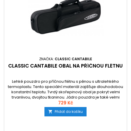
ZNAČKA:
CLASSIC CANTABILE
CLASSIC CANTABILE OBAL NA PŘÍČNOU FLÉTNU
Lehké pouzdro pro příčnou flétnu s pěnou s ultralehkého
termoplastu. Tento speciální materiál zajišťuje dlouhodobou
konstantní teplotu. Tvrdý skořepinový obal je pokryt velmi
trvanlivou, dvojitou tkaninou. Jádro pouzdra je také velmi
stabilní a robustní.&nbsp;
729 Kč
Přidat do košíku
