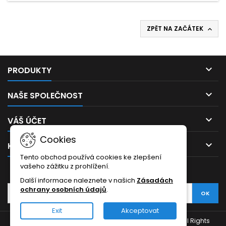
ZPĚT NA ZAČÁTEK


PRODUKTY

NAŠE SPOLEČNOST

VÁŠ ÚČET
Cookies

KONTAKT
Tento obchod používá cookies ke zlepšení
vašeho zážitku z prohlížení.
ODBĚR NOVINEK
Další informace naleznete v našich
Zásadách
ochrany osobních údajů
.
Exit
Akceptovat
© Copyright 2026 Hudební školka - Hudební nástroje. All Rights