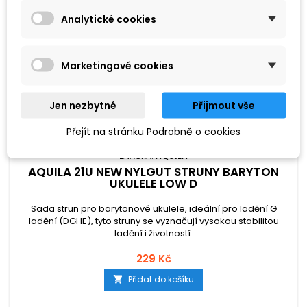
Analytické cookies
Marketingové cookies
Jen nezbytné
Přijmout vše
Přejít na stránku Podrobně o cookies
ZNAČKA:
AQUILA
AQUILA 21U NEW NYLGUT STRUNY BARYTON
UKULELE LOW D
Sada strun pro barytonové ukulele, ideální pro ladění G
ladění (DGHE), tyto struny se vyznačují vysokou stabilitou
ladění i životností.
229 Kč
Přidat do košíku
