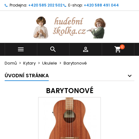
Prodejna:
+420 585 202 502
E-shop:
+420 588 491 044
0



shopping_cart
Domů
Kytary
Ukulele
Barytonové
ÚVODNÍ STRÁNKA
BARYTONOVÉ