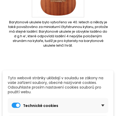
Barytonové ukulele bylo vytvořeno ve 40. letech a někdy je
také považováno za miniaturní čtyřstrunnou kytaru, protože
má stejné ladění.
Barytonové ukulele je obvykle laděno do
d g h e‘, které odpovídá ladění 4 nejvýše položeným
strunám na
kytaře
, tudíž je pro kytaristy na barytonové
ukulele lehčí hrát.
Tyto webové stránky ukládají v souladu se zákony na

Vybrat
vaše zařízení soubory, obecně nazývané cookies.
FILTROVAT
Odsouhlaste prosím nastavení cookies souborů pro
použití webu.
Zobrazení 1-1 z 1 položek
Technické cookies