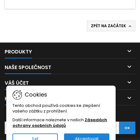
ZPĚT NA ZAČÁTEK


PRODUKTY

NAŠE SPOLEČNOST

VÁŠ ÚČET
Cookies

KONTAKT
Tento obchod používá cookies ke zlepšení
vašeho zážitku z prohlížení.
ODBĚR NOVINEK
Další informace naleznete v našich
Zásadách
ochrany osobních údajů
.
Exit
Akceptovat