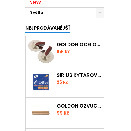
Slevy
Světla
NEJPRODÁVANÉJŠÍ
GOLDON OCELOVÉ PRSTOVÉ ČINELKY
159 Kč
SIRIUS KYTAROVÁ STRUNA
25 Kč
GOLDON OZVUČNÁ DŘÍVKA 18 X 200MM
99 Kč