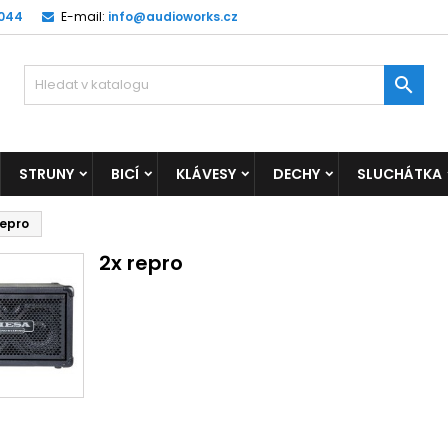
 044
E-mail:
info@audioworks.cz

STRUNY
BICÍ
KLÁVESY
DECHY
SLUCHÁTKA
repro
2x repro