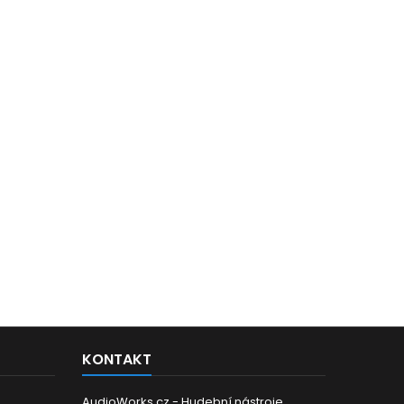
KONTAKT
AudioWorks.cz - Hudební nástroje