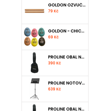
GOLDON OZVUČNÁ DŘÍVKA 15 X 150MM
79 Kč
GOLDON - CHICKEN SHAKER
69 Kč
PROLINE OBAL NA AKUSTICKOU KYTARU S 5 MM POLSTROVÁNÍM
390 Kč
PROLINE NOTOVÝ PULT ODLEHČENÝ
639 Kč
PROLINE OBAL NA KLASICKOU KYTARU S 5 MM POLSTROVÁNÍM