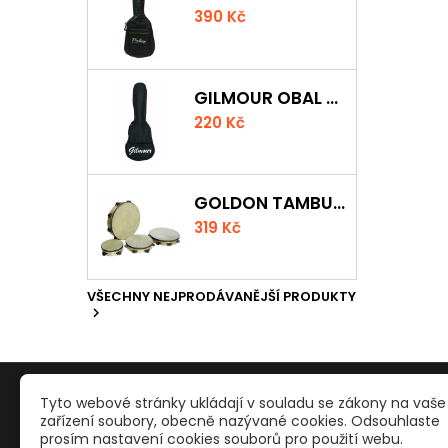
390 Kč
GILMOUR OBAL NA UKULELE CONCERT
220 Kč
GOLDON TAMBURÍNA S BLÁNOU A ČINELKY 20CM
319 Kč
VŠECHNY NEJPRODÁVANĚJŠÍ PRODUKTY

PRODUKTY
NAŠE S
Tyto webové stránky ukládají v souladu se zákony na vaše
zařízení soubory, obecně nazývané cookies. Odsouhlaste
prosím nastavení cookies souborů pro použití webu.
Reklamace a odstoupení od smlouvy
Kontakty