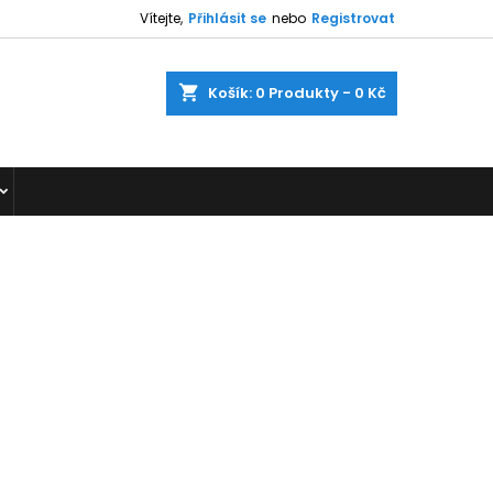
Vítejte,
Přihlásit se
nebo
Registrovat
shopping_cart
Košík:
0
Produkty - 0 Kč