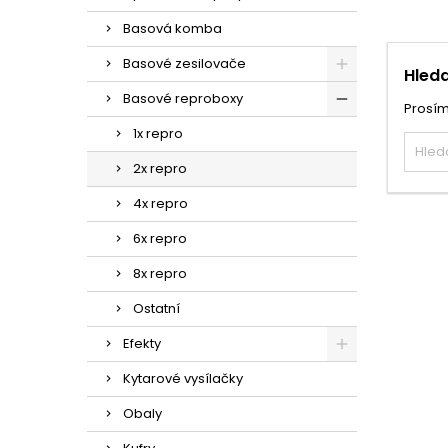
Basová komba
Basové zesilovače
Hleda
Basové reproboxy
Prosím
1x repro
2x repro
4x repro
6x repro
8x repro
Ostatní
Efekty
Kytarové vysílačky
Obaly