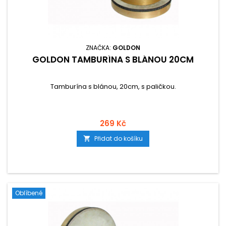
ZNAČKA:
GOLDON
GOLDON TAMBURÍNA S BLÁNOU 20CM
Tamburína s blánou, 20cm, s paličkou.
269 Kč
Přidat do košíku

Oblíbené