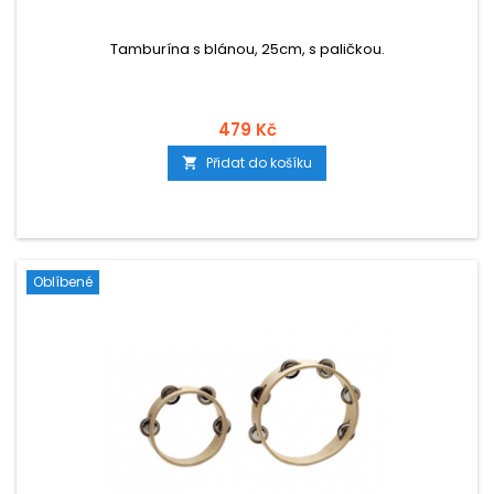
Tamburína s blánou, 25cm, s paličkou.
479 Kč
Přidat do košíku

Oblíbené