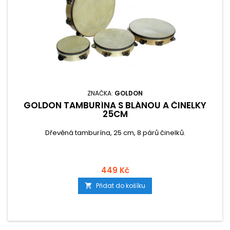
ZNAČKA:
GOLDON
GOLDON TAMBURÍNA S BLÁNOU A ČINELKY
25CM
Dřevěná tamburína, 25 cm, 8 párů činelků.
449 Kč
Přidat do košíku
