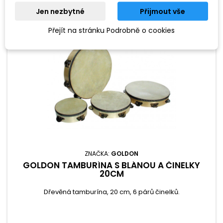
Jen nezbytné
Přijmout vše
Oblíbené
Přejít na stránku Podrobně o cookies
ZNAČKA:
GOLDON
GOLDON TAMBURÍNA S BLÁNOU A ČINELKY
20CM
Dřevěná tamburína, 20 cm, 6 párů činelků.