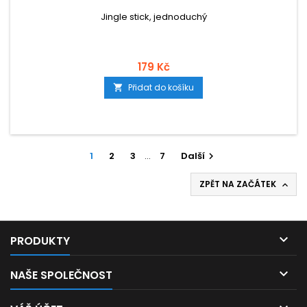
Jingle stick, jednoduchý
179 Kč
Přidat do košíku

1
2
3
…
7
Další

ZPĚT NA ZAČÁTEK


PRODUKTY

NAŠE SPOLEČNOST