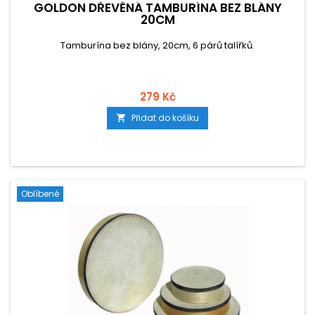
GOLDON DŘEVĚNÁ TAMBURÍNA BEZ BLÁNY
20CM
Tamburína bez blány, 20cm, 6 párů talířků.
279 Kč
Přidat do košíku

Oblíbené