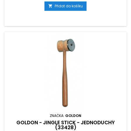
Přidat do košíku

ZNAČKA:
GOLDON
GOLDON - JINGLE STICK - JEDNODUCHÝ
(33428)