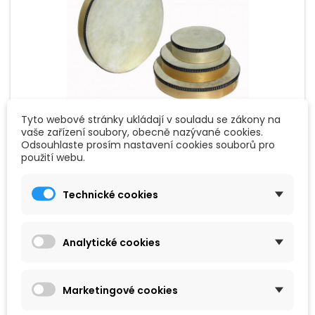
Tyto webové stránky ukládají v souladu se zákony na
vaše zařízení soubory, obecně nazývané cookies.
ZNAČKA:
GOLDON
Odsouhlaste prosím nastavení cookies souborů pro
použití webu.
GOLDON TAMBURÍNA S BLÁNOU 15CM
Technické cookies
Tamburína s blánou, 15cm, s paličkou.
Analytické cookies
239 Kč
Přidat do košíku

Marketingové cookies