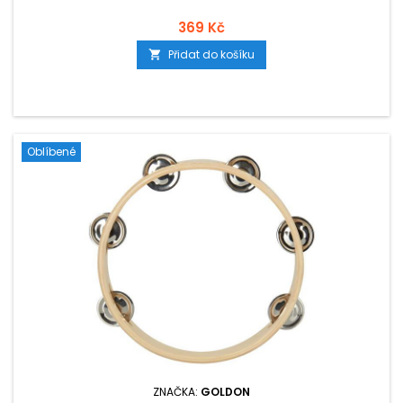
369 Kč
Přidat do košíku

Oblíbené
ZNAČKA:
GOLDON