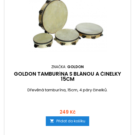
ZNAČKA:
GOLDON
GOLDON TAMBURÍNA S BLÁNOU A ČINELKY
15CM
Dřevěná tamburína, 15cm, 4 páry činelků.
249 Kč
Přidat do košíku
