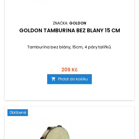
ZNAČKA:
GOLDON
GOLDON TAMBURÍNA BEZ BLÁNY 15 CM
Tamburína bez blány, 15cm, 4 páry talířků.
209 Kč
Přidat do košíku

Oblíbené