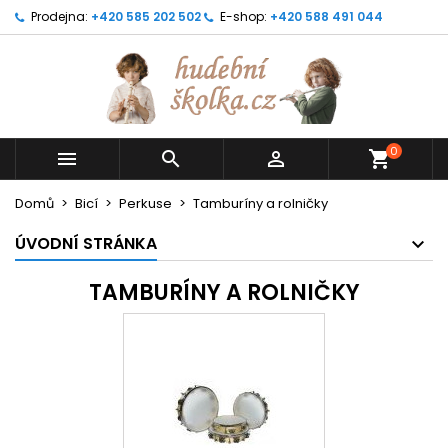
Prodejna:
+420 585 202 502
E-shop:
+420 588 491 044
0



shopping_cart
Domů
Bicí
Perkuse
Tamburíny a rolničky
ÚVODNÍ STRÁNKA
TAMBURÍNY A ROLNIČKY