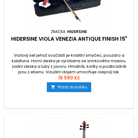
ZNAČKA:
HIDERSINE
HIDERSINE VIOLA VENEZIA ANTIQUE FINISH 15"
Violový set jehož součástí je kvalitní smyčec, pouzdro a
kalafuna. Horní deska je vyrobena ze smrkového masivu,
zadní deska a luby z javoru. Hmatník, kolíky a podbradník
jsou z ebenu. Vizuální dojem umocňuje olejový lak.
19 590 Kč
Přidat do košíku
