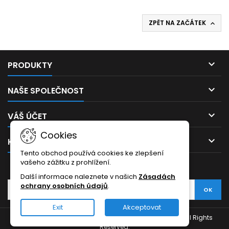
ZPĚT NA ZAČÁTEK


PRODUKTY

NAŠE SPOLEČNOST

VÁŠ ÚČET
Cookies

KONTAKT
Tento obchod používá cookies ke zlepšení
vašeho zážitku z prohlížení.
ODBĚR NOVINEK
Další informace naleznete v našich
Zásadách
ochrany osobních údajů
.
Exit
Akceptovat
© Copyright 2026 Hudební školka - Hudební nástroje. All Rights
Reserved.