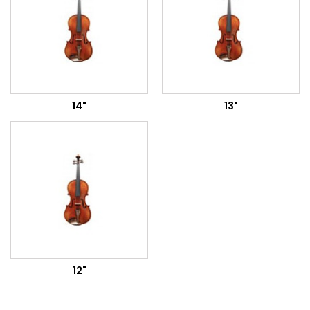
14"
13"
12"