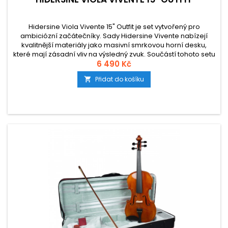
Hidersine Viola Vivente 15" Outfit je set vytvořený pro
ambiciózní začátečníky. Sady Hidersine Vivente nabízejí
kvalitnější materiály jako masivní smrkovou horní desku,
které mají zásadní vliv na výsledný zvuk. Součástí tohoto setu
je podlouhlé, nárazuvzdorné pouzdro s vnitřními přihrádkami
6 490 Kč
na příslušenství a vnější kapsou na noty, smyčec z
Přidat do košíku

brazilwood a...