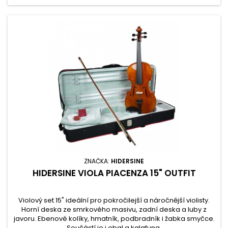
ZNAČKA:
HIDERSINE
HIDERSINE VIOLA PIACENZA 15" OUTFIT
Violový set 15" ideální pro pokročilejší a náročnější violisty.
Horní deska ze smrkového masivu, zadní deska a luby z
javoru. Ebenové kolíky, hmatník, podbradník i žabka smyčce.
Součástí je i obal a kalafuna.