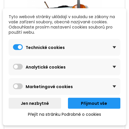
Tyto webové stránky ukládají v souladu se zákony na
vaše zařízení soubory, obecně nazývané cookies.
Odsouhlaste prosím nastavení cookies souborů pro
použití webu.
Technické cookies
ZNAČKA:
HIDERSINE
HIDERSINE VIOLA PIACENZA 15,5" OUTFIT
Analytické cookies
Violový set 15,5" ideální pro pokročilejší a náročnější violisty.
Marketingové cookies
Horní deska ze smrkového masivu, zadní deska a luby z
javoru. Ebenové kolíky, hmatník, podbradník i žabka smyčce.
Součástí je i obal a kalafuna.
Jen nezbytné
Přijmout vše
10 590 Kč
Přidat do košíku

Přejít na stránku Podrobně o cookies