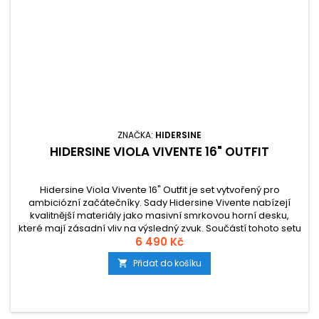
ZNAČKA:
HIDERSINE
HIDERSINE VIOLA VIVENTE 16" OUTFIT
Hidersine Viola Vivente 16" Outfit je set vytvořený pro
ambiciózní začátečníky. Sady Hidersine Vivente nabízejí
kvalitnější materiály jako masivní smrkovou horní desku,
které mají zásadní vliv na výsledný zvuk. Součástí tohoto setu
je podlouhlé, nárazuvzdorné pouzdro s vnitřními přihrádkami
6 490 Kč
na příslušenství a vnější kapsou na noty, smyčec z
Přidat do košíku

brazilwood a...