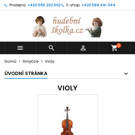
Prodejna:
+420 585 202 502
E-shop:
+420 588 491 044
0



shopping_cart
Domů
Smyčce
Violy
ÚVODNÍ STRÁNKA
VIOLY