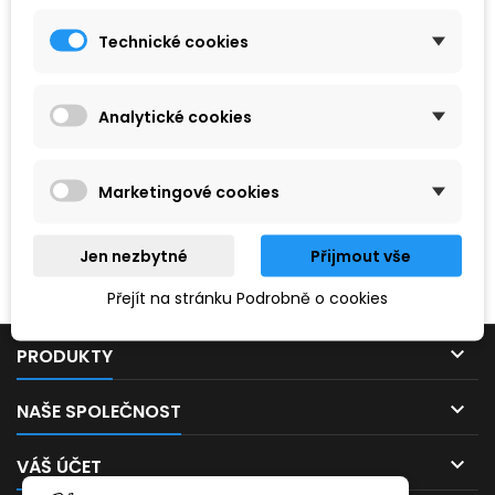
Technické cookies
Analytické cookies
Marketingové cookies
Hledaný výraz nebyl nenalezen.
Jen nezbytné
Přijmout vše
Prosím, zkuste zadat něco jiného.
Přejít na stránku Podrobně o cookies

PRODUKTY

NAŠE SPOLEČNOST

VÁŠ ÚČET