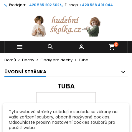
Prodejna:
+420 585 202 502
E-shop:
+420 588 491 044
0



shopping_cart
Domů
Dechy
Obaly pro dechy
Tuba
ÚVODNÍ STRÁNKA
TUBA
Tyto webové stránky ukládají v souladu se zákony na
vaše zařízení soubory, obecně nazývané cookies.
Odsouhlaste prosím nastavení cookies souborů pro
použití webu.