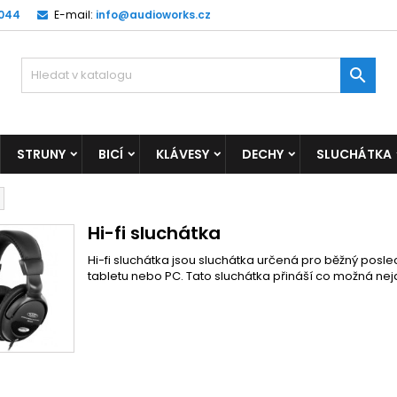
 044
E-mail:
info@audioworks.cz

STRUNY
BICÍ
KLÁVESY
DECHY
SLUCHÁTKA
Hi-fi sluchátka
Hi-fi sluchátka jsou sluchátka určená pro běžný poslec
tabletu nebo PC. Tato sluchátka přináší co možná nej