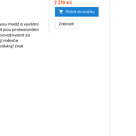
2 219 Kč
Přidat do košíku

ou mixáž a vysílání.
Zobrazit
I jsou profesionální
ě považovaná za
ají měniče
odukují zvuk