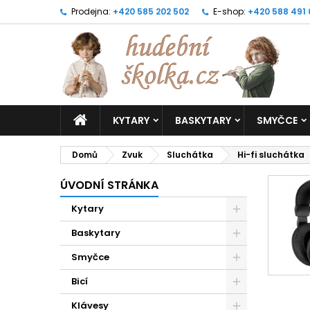
Prodejna:
+420 585 202 502
E-shop:
+420 588 491
KYTARY
BASKYTARY
SMYČCE
Domů
Zvuk
Sluchátka
Hi-fi sluchátka
ÚVODNÍ STRÁNKA
Kytary
Baskytary
Smyčce
Bicí
Klávesy