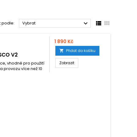



t podle:
Vybrat
1 890 Kč
Přidat do košíku

SCO V2
ace, vhodné pro použití
Zobrazit
ba provozu více než 10