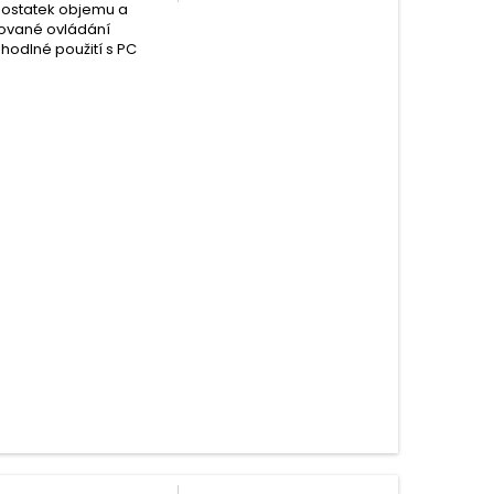
 dostatek objemu a
grované ovládání
ohodlné použití s PC