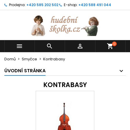
Prodejna:
+420 585 202 502
E-shop:
+420 588 491 044
0



shopping_cart
Domů
Smyčce
Kontrabasy
ÚVODNÍ STRÁNKA
KONTRABASY