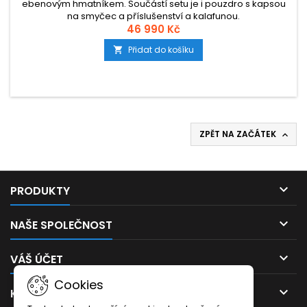
ebenovým hmatníkem. Součástí setu je i pouzdro s kapsou
na smyčec a příslušenství a kalafunou.
46 990 Kč
Přidat do košíku

ZPĚT NA ZAČÁTEK


PRODUKTY

NAŠE SPOLEČNOST

VÁŠ ÚČET
Cookies

KONTAKT