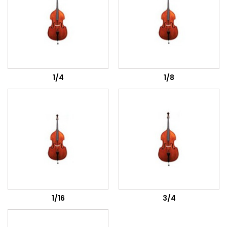
1/4
1/8
1/16
3/4