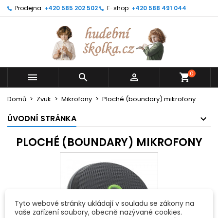
Prodejna:
+420 585 202 502
E-shop:
+420 588 491 044
0



shopping_cart
Domů
Zvuk
Mikrofony
Ploché (boundary) mikrofony
ÚVODNÍ STRÁNKA
PLOCHÉ (BOUNDARY) MIKROFONY
Tyto webové stránky ukládají v souladu se zákony na
vaše zařízení soubory, obecně nazývané cookies.