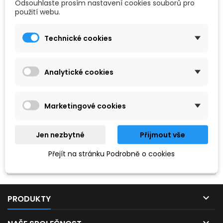
Odsouhlaste prosím nastavení cookies souborů pro
použití webu.
Technické cookies
Ploché (boundary) mikrofony ideální na stůl nebo zeď
převížně pro mluvené slovo. Najdou uplatnění jako řečnický
prostředek, v kostelech, přednáškových sálech apod.
Mohou mít ruční spínač nebo se mohou aktivovat zvukem.
Analytické cookies
Marketingové cookies
Jen nezbytné
Přijmout vše
Hledaný výraz nebyl nenalezen.
Přejít na stránku Podrobně o cookies
Prosím, zkuste zadat něco jiného.

PRODUKTY