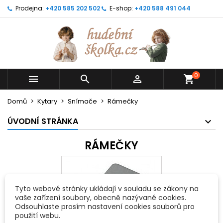
Prodejna:
+420 585 202 502
E-shop:
+420 588 491 044
0



shopping_cart
Domů
Kytary
Snímače
Rámečky
ÚVODNÍ STRÁNKA
RÁMEČKY
Tyto webové stránky ukládají v souladu se zákony na
vaše zařízení soubory, obecně nazývané cookies.
Odsouhlaste prosím nastavení cookies souborů pro
použití webu.