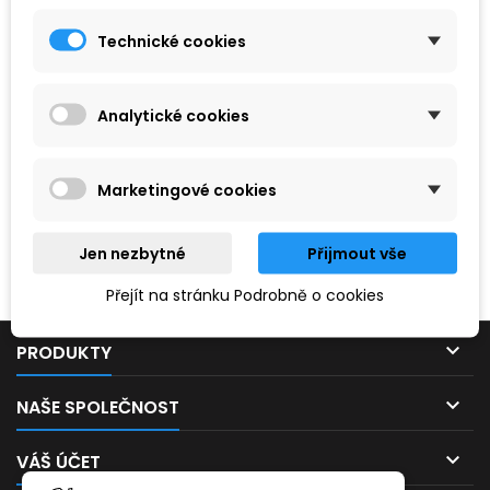
Technické cookies
Analytické cookies
Marketingové cookies
Hledaný výraz nebyl nenalezen.
Jen nezbytné
Přijmout vše
Prosím, zkuste zadat něco jiného.
Přejít na stránku Podrobně o cookies

PRODUKTY

NAŠE SPOLEČNOST

VÁŠ ÚČET