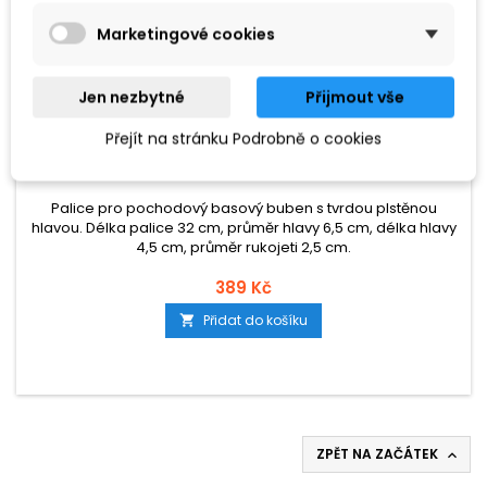
Marketingové cookies
Jen nezbytné
Přijmout vše
ZNAČKA:
PROLINE
Přejít na stránku Podrobně o cookies
PROLINE PALICE PRO POCHODOVÝ BUBEN
Palice pro pochodový basový buben s tvrdou plstěnou
hlavou. Délka palice 32 cm, průměr hlavy 6,5 cm, délka hlavy
4,5 cm, průměr rukojeti 2,5 cm.
389 Kč
Přidat do košíku

ZPĚT NA ZAČÁTEK
