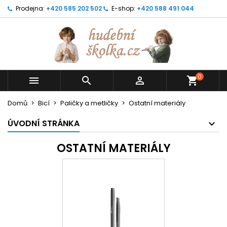
Prodejna:
+420 585 202 502
E-shop:
+420 588 491 044
0



shopping_cart
Domů
Bicí
Paličky a metličky
Ostatní materiály
ÚVODNÍ STRÁNKA
OSTATNÍ MATERIÁLY