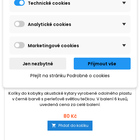
Technické cookies
Analytické cookies
Marketingové cookies
Jen nezbytné
Přijmout vše
ZNAČKA:
TGI
Přejít na stránku Podrobně o cookies
TGI BP20B
Kolíky do kobylky akustické kytary vyrobené odolného plastu
v černé barvě s perleťově světlou tečkou. V balení 6 kusů,
uvedená cena za celé balení.
80 Kč
Přidat do košíku
