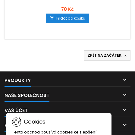
70 Kč
Přidat do košíku

ZPĚT NA ZAČÁTEK


PRODUKTY

NAŠE SPOLEČNOST

VÁŠ ÚČET
Cookies

KONTAKT
Tento obchod používá cookies ke zlepšení