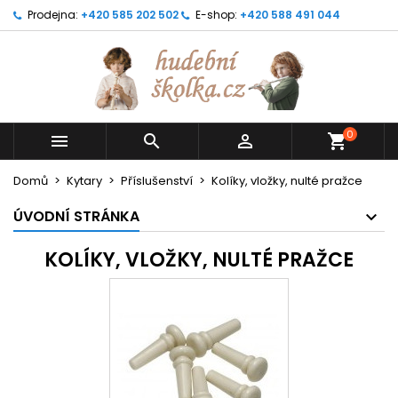
Prodejna:
+420 585 202 502
E-shop:
+420 588 491 044
0



shopping_cart
Domů
Kytary
Příslušenství
Kolíky, vložky, nulté pražce
ÚVODNÍ STRÁNKA
KOLÍKY, VLOŽKY, NULTÉ PRAŽCE