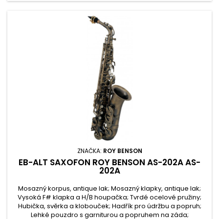
ZNAČKA:
ROY BENSON
EB-ALT SAXOFON ROY BENSON AS-202A AS-
202A
Mosazný korpus, antique lak; Mosazný klapky, antique lak;
Vysoká F# klapka a H/B houpačka; Tvrdé ocelové pružiny;
Hubička, svěrka a klobouček; Hadřík pro údržbu a popruh;
Lehké pouzdro s garniturou a popruhem na záda;