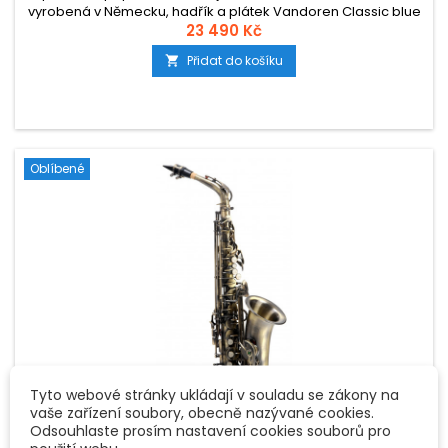
vyrobená v Německu, hadřík a plátek Vandoren Classic blue
2,0 součástí. Ladění Eb, hmotnost jen 2,5 kg.
23 490 Kč
Přidat do košíku

Oblíbené
Tyto webové stránky ukládají v souladu se zákony na
vaše zařízení soubory, obecně nazývané cookies.
Odsouhlaste prosím nastavení cookies souborů pro
ZNAČKA:
CLASSIC CANTABILE