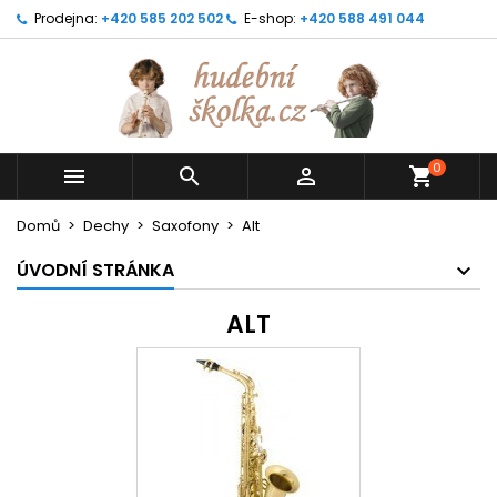
Prodejna:
+420 585 202 502
E-shop:
+420 588 491 044
0



shopping_cart
Domů
Dechy
Saxofony
Alt
ÚVODNÍ STRÁNKA
ALT