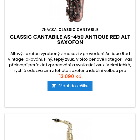
ZNAČKA:
CLASSIC CANTABILE
CLASSIC CANTABILE AS-450 ANTIQUE RED ALT
SAXOFON
Altový saxofon vyrobený z mosazi v provedení Antique Red
Vintage lakování. Plný, teplý zvuk. V této cenové kategorii Vás
překvapí perfektní zpracování a vynikající zvuk. Velmi lehká,
rychlá odezva činí z tohoto saxofonu ideální volbou pro
začátečníky.
13 090 Kč
Přidat do košíku
