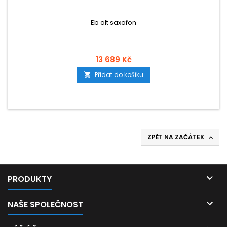
Eb alt saxofon
13 689 Kč
Přidat do košíku

ZPĚT NA ZAČÁTEK


PRODUKTY

NAŠE SPOLEČNOST