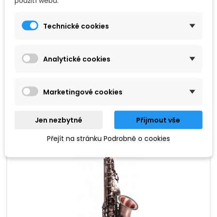
použití webu.
CLASSIC CANTABILE AS-450 ANTIQUE YELLOW
ALT SAXOFON
Technické cookies
Alt saxofon v provedení Antique Yellow,
Vintage lakování, hřejivý zvuk, bohatá výbava příslušenství.
Analytické cookies
13 090 Kč
Přidat do košíku

Marketingové cookies
Jen nezbytné
Přijmout vše
Oblíbené
Přejít na stránku Podrobně o cookies