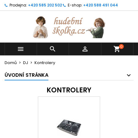
Prodejna:
+420 585 202 502
E-shop:
+420 588 491 044
0



shopping_cart
Domů
DJ
Kontrolery
ÚVODNÍ STRÁNKA
KONTROLERY