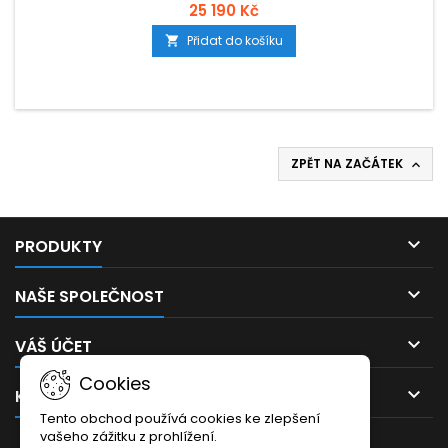
25 190 Kč
Přidat do košíku

ZPĚT NA ZAČÁTEK


PRODUKTY

NAŠE SPOLEČNOST

VÁŠ ÚČET
Cookies

KONTAKT
Tento obchod používá cookies ke zlepšení
vašeho zážitku z prohlížení.