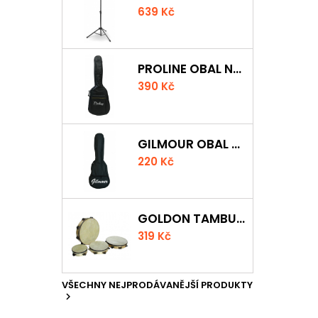
639 Kč
PROLINE OBAL NA KLASICKOU KYTARU S 5 MM POLSTROVÁNÍM
390 Kč
GILMOUR OBAL NA UKULELE CONCERT
220 Kč
GOLDON TAMBURÍNA S BLÁNOU A ČINELKY 20CM
319 Kč
VŠECHNY NEJPRODÁVANĚJŠÍ PRODUKTY
