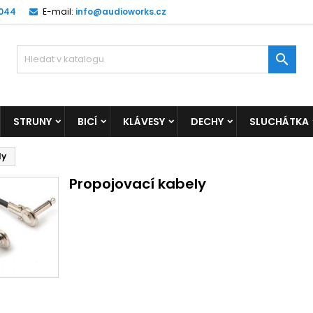
 044
E-mail:
info@audioworks.cz

STRUNY
BICÍ
KLÁVESY
DECHY
SLUCHÁTKA
ly
Propojovací kabely