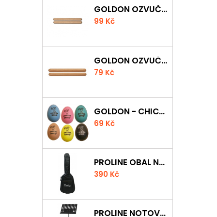
GOLDON OZVUČNÁ DŘÍVKA 18 X 200MM
99 Kč
GOLDON OZVUČNÁ DŘÍVKA 15 X 150MM
79 Kč
GOLDON - CHICKEN SHAKER
69 Kč
PROLINE OBAL NA AKUSTICKOU KYTARU S 5 MM POLSTROVÁNÍM
390 Kč
PROLINE NOTOVÝ PULT ODLEHČENÝ