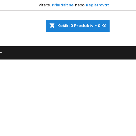
Vítejte,
Přihlásit se
nebo
Registrovat
shopping_cart
Košík:
0
Produkty - 0 Kč