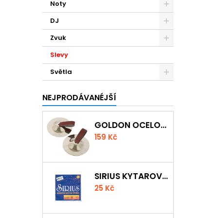
Noty
DJ
Zvuk
Slevy
Světla
NEJPRODÁVANÉJŠÍ
GOLDON OCELOVÉ PRSTOVÉ ČINELKY
159 Kč
SIRIUS KYTAROVÁ STRUNA
25 Kč