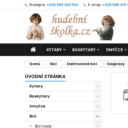
Prodejna:
+420 585 202 502
E-shop:
+420 588 491
KYTARY
BASKYTARY
SMYČCE
Domů
Bicí
Elektronické bicí
Soupravy
ÚVODNÍ STRÁNKA
Kytary
Baskytary
Smyčce
Bicí
Bicí sady