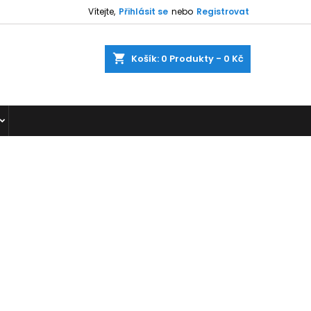
Vítejte,
Přihlásit se
nebo
Registrovat
shopping_cart
Košík:
0
Produkty - 0 Kč