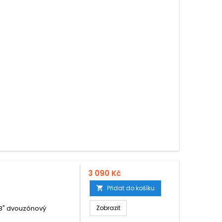
3 090 Kč
Přidat do košíku

, 8" dvouzónový
Zobrazit