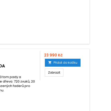
23 990 Kč
Přidat do košíku

ADA
Zobrazit
 3 tom pady a
ze dřeva. 720 zvuků, 20
azených faderů pro
nu.