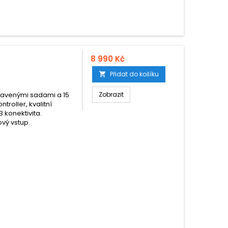
8 990 Kč
Přidat do košíku

stavenými sadami a 15
Zobrazit
roller, kvalitní
konektivita.
ový vstup.