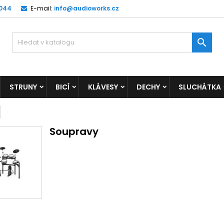
 044
E-mail:
info@audioworks.cz

STRUNY
BICÍ
KLÁVESY
DECHY
SLUCHÁTKA
Soupravy