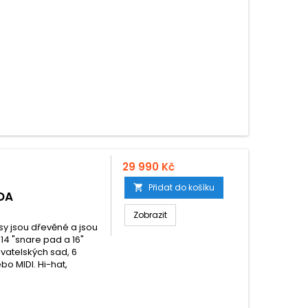
29 990 Kč
Přidat do košíku

DA
Zobrazit
usy jsou dřevěné a jsou
14 "snare pad a 16"
ivatelských sad, 6
bo MIDI. Hi-hat,