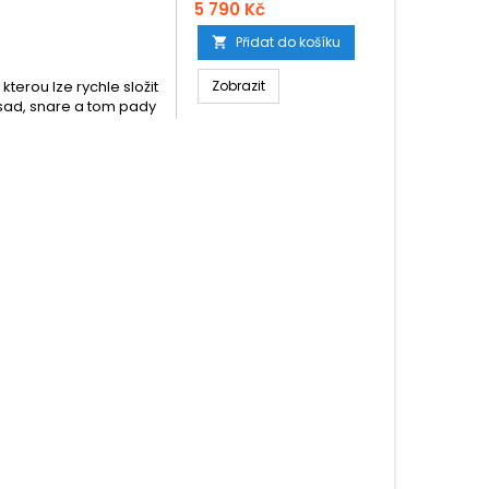
5 790 Kč
Přidat do košíku

terou lze rychle složit
Zobrazit
h sad, snare a tom pady