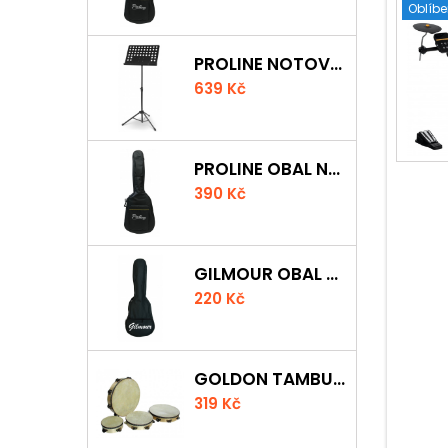
Oblíb
PROLINE NOTOVÝ PULT ODLEHČENÝ
639 Kč
PROLINE OBAL NA KLASICKOU KYTARU S 5 MM POLSTROVÁNÍM
390 Kč
GILMOUR OBAL NA UKULELE CONCERT
220 Kč
GOLDON TAMBURÍNA S BLÁNOU A ČINELKY 20CM
319 Kč