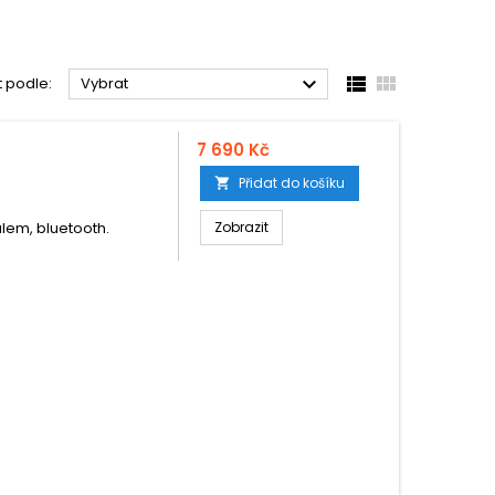



t podle:
Vybrat
7 690 Kč
Přidat do košíku

álem, bluetooth.
Zobrazit