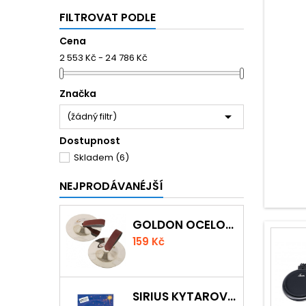
FILTROVAT PODLE
Cena
2 553 Kč - 24 786 Kč
Značka

(žádný filtr)
Dostupnost
Skladem
(6)
NEJPRODÁVANÉJŠÍ
GOLDON OCELOVÉ PRSTOVÉ ČINELKY
159 Kč
SIRIUS KYTAROVÁ STRUNA