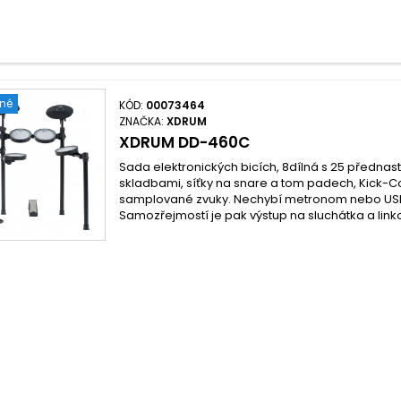
ené
KÓD:
00073464
ZNAČKA:
XDRUM
XDRUM DD-460C
Sada elektronických bicích, 8dílná s 25 předna
skladbami, síťky na snare a tom padech, Kick-Cont
samplované zvuky. Nechybí metronom nebo USB 
Samozřejmostí je pak výstup na sluchátka a link