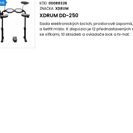
ené
KÓD:
00088326
ZNAČKA:
XDRUM
XDRUM DD-250
Sada elektronických bicích, prostorově úsporná, k
a šetřit místo. K dispozici je 12 přednastavenýc
se síťkami, 10 skladeb a ovladače kick a hi-hat.