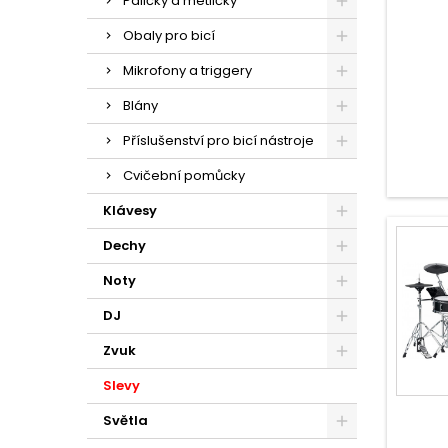
Paličky a metličky
Obaly pro bicí
Mikrofony a triggery
Blány
Příslušenství pro bicí nástroje
Cvičební pomůcky
Klávesy
Dechy
Noty
DJ
Zvuk
Slevy
Světla