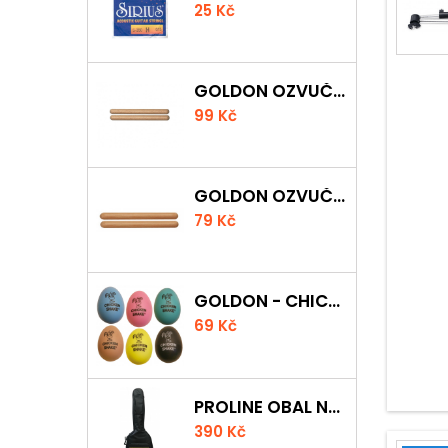
25 Kč
GOLDON OZVUČNÁ DŘÍVKA 18 X 200MM
99 Kč
GOLDON OZVUČNÁ DŘÍVKA 15 X 150MM
79 Kč
GOLDON - CHICKEN SHAKER
69 Kč
PROLINE OBAL NA AKUSTICKOU KYTARU S 5 MM POLSTROVÁNÍM
390 Kč