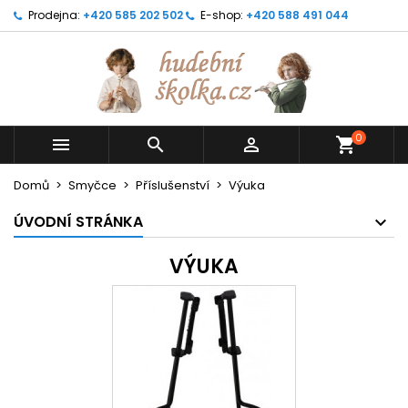
Prodejna:
+420 585 202 502
E-shop:
+420 588 491 044
0



shopping_cart
Domů
Smyčce
Příslušenství
Výuka
ÚVODNÍ STRÁNKA
VÝUKA