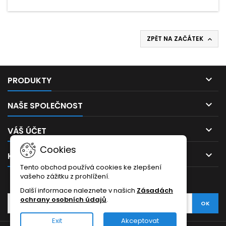
ZPĚT NA ZAČÁTEK


PRODUKTY

NAŠE SPOLEČNOST

VÁŠ ÚČET
Cookies

KONTAKT
Tento obchod používá cookies ke zlepšení
vašeho zážitku z prohlížení.
ODBĚR NOVINEK
Další informace naleznete v našich
Zásadách
ochrany osobních údajů
.
Exit
Akceptovat