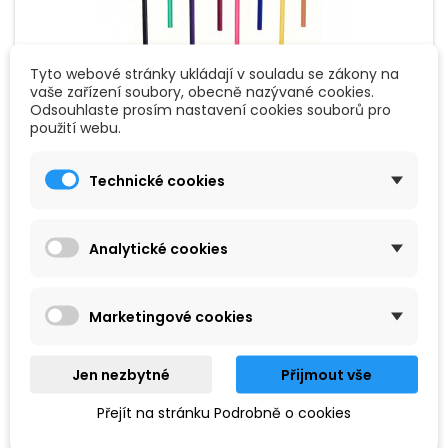
Tyto webové stránky ukládají v souladu se zákony na
vaše zařízení soubory, obecně nazývané cookies.
Odsouhlaste prosím nastavení cookies souborů pro
ZNAČKA:
GEWA
použití webu.
GEWA TUŽKA HOUSLOVÝ KLÍČ
Technické cookies
Tužka ve tvaru houslového klíče; s gumou; různé barvy; cena
za 1 ks
Analytické cookies
40 Kč
Přidat do košíku

Marketingové cookies
Jen nezbytné
Přijmout vše
Přejít na stránku Podrobně o cookies