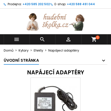
Prodejna:
+420 585 202 502
E-shop:
+420 588 491 044
0



shopping_cart
Domů
Kytary
Efekty
Napájecí adaptéry
ÚVODNÍ STRÁNKA
NAPÁJECÍ ADAPTÉRY