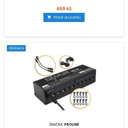
469 Kč
Přidat do košíku

Oblíbené
ZNAČKA:
PROLINE