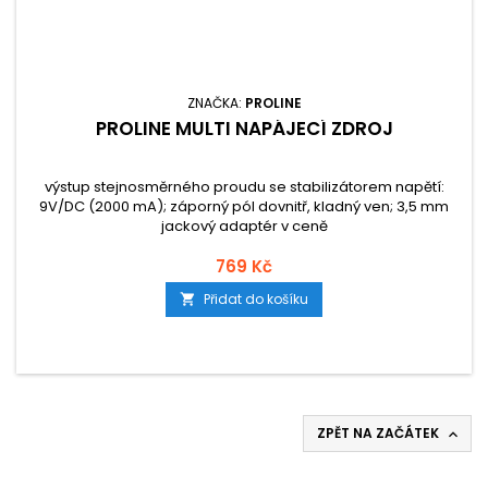
ZNAČKA:
PROLINE
PROLINE MULTI NAPÁJECÍ ZDROJ
výstup stejnosměrného proudu se stabilizátorem napětí:
9V/DC (2000 mA); záporný pól dovnitř, kladný ven; 3,5 mm
jackový adaptér v ceně
769 Kč
Přidat do košíku

ZPĚT NA ZAČÁTEK
