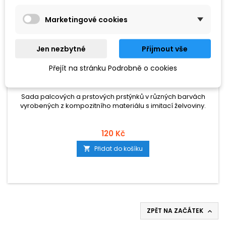
Marketingové cookies
Jen nezbytné
Přijmout vše
ZNAČKA:
TGI
Přejít na stránku Podrobně o cookies
TGI 2293 SADA PRSTÝNKŮ
Sada palcových a prstových prstýnků v různých barvách
vyrobených z kompozitního materiálu s imitací želvoviny.
120 Kč
Přidat do košíku

ZPĚT NA ZAČÁTEK
