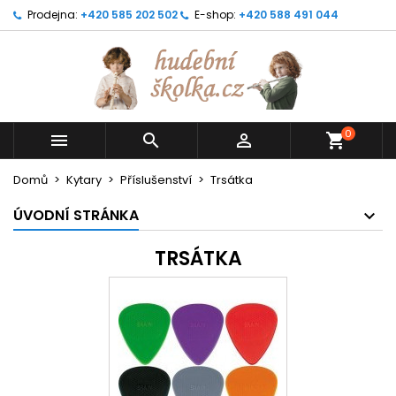
Prodejna:
+420 585 202 502
E-shop:
+420 588 491 044
0



shopping_cart
Domů
Kytary
Příslušenství
Trsátka
ÚVODNÍ STRÁNKA
TRSÁTKA