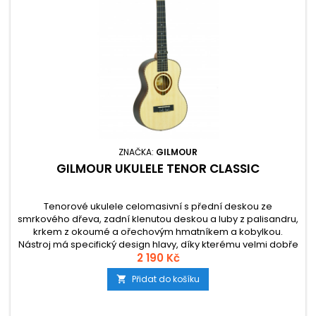
ZNAČKA:
GILMOUR
GILMOUR UKULELE TENOR CLASSIC
Tenorové ukulele celomasivní s přední deskou ze
smrkového dřeva, zadní klenutou deskou a luby z palisandru,
krkem z okoumé a ořechovým hmatníkem a kobylkou.
Nástroj má specifický design hlavy, díky kterému velmi dobře
drží ladění.
2 190 Kč
Přidat do košíku
