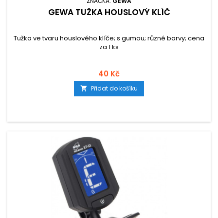
ZNAČKA:
GEWA
GEWA TUŽKA HOUSLOVÝ KLÍČ
Tužka ve tvaru houslového klíče; s gumou; různé barvy; cena
za 1 ks
40 Kč
Přidat do košíku
