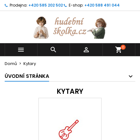
Prodejna:
+420 585 202 502
E-shop:
+420 588 491 044
0



shopping_cart
Domů
Kytary
ÚVODNÍ STRÁNKA
KYTARY