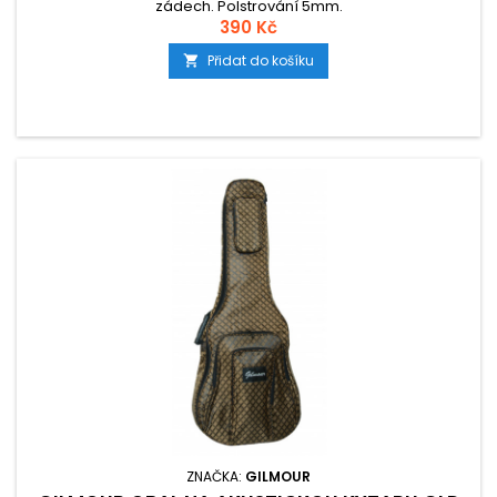
zádech. Polstrování 5mm.
390 Kč
Přidat do košíku

ZNAČKA:
GILMOUR