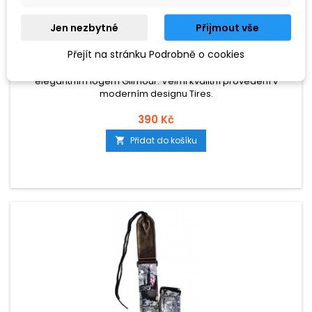
ZNAČKA:
GILMOUR
Jen nezbytné
Přijmout vše
GILMOUR STRAP S01 TIRES
Přejít na stránku Podrobně o cookies
Textilní prošívaný popruh s koženými koncovkami a
elegantním logem Gilmour. Velmi kvalitní provedení v
moderním designu Tires.
390 Kč
Přidat do košíku
