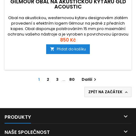
GILMOUR OBAL NA AKUSTICKOU KYTARU GLD
ACOUSTIC
Obal na akustickou, westernovou kytaru designovém zlatém
provedení s efektním logem Gilmour na jedné z předních
kapes. Obal disponuje polstrováním 15 mm pro maximální
ochranu vašeho nástroje a je vyroben s povrchovou úpravou
z vodoodpudivého materiálu.
850 Kč
Přidat do košíku

1
2
3
…
80
Další

ZPĚT NA ZAČÁTEK


PRODUKTY

NAŠE SPOLEČNOST