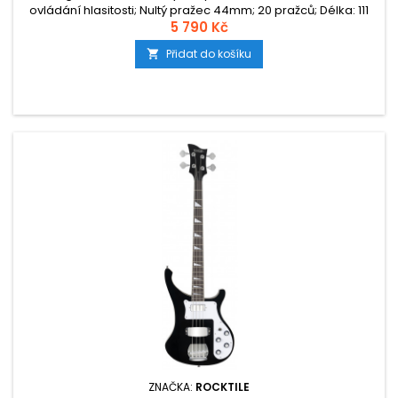
ovládání hlasitosti; Nultý pražec 44mm; 20 pražců; Délka: 111
cm, šířka: 35 cm, Menzura 86 cm, hmotnost: 3,8 kg, barva:
5 790 Kč
natural
Přidat do košíku

ZNAČKA:
ROCKTILE