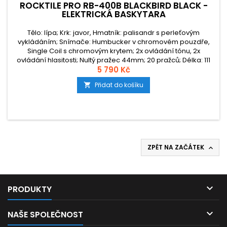
ROCKTILE PRO RB-400B BLACKBIRD BLACK -
ELEKTRICKÁ BASKYTARA
Tělo: lípa; Krk: javor, Hmatník: palisandr s perleťovým
vykládáním; Snímače: Humbucker v chromovém pouzdře,
Single Coil s chromovým krytem; 2x ovládání tónu, 2x
ovládání hlasitosti; Nultý pražec 44mm; 20 pražců; Délka: 111
cm, šířka: 35 cm, Menzura 86 cm, hmotnost: 3,8 kg, barva:
5 790 Kč
černá
Přidat do košíku

ZPĚT NA ZAČÁTEK


PRODUKTY

NAŠE SPOLEČNOST