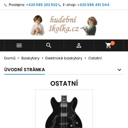
Prodejna:
+420 585 202 502
E-shop:
+420 588 491 044
0



shopping_cart
Domů
Baskytary
Elektrické baskytary
Ostatní
ÚVODNÍ STRÁNKA
OSTATNÍ