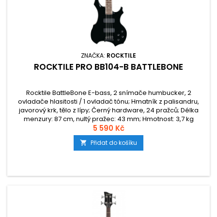
ZNAČKA:
ROCKTILE
ROCKTILE PRO BB104-B BATTLEBONE
Rocktile BattleBone E-bass, 2 snímače humbucker, 2
ovladače hlasitosti / 1 ovladač tónu; Hmatník z palisandru,
javorový krk, tělo z lípy; Černý hardware, 24 pražců; Délka
menzury: 87 cm, nultý pražec: 43 mm; Hmotnost: 3,7 kg
5 590 Kč
Přidat do košíku
