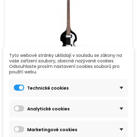
Tyto webové stránky ukládají v souladu se zákony na
vaše zařízení soubory, obecně nazývané cookies.
Odsouhlaste prosím nastavení cookies souborů pro
ZNAČKA:
ROCKTILE
použití webu.
ROCKTILE VB-2 "SIR PAUL" VINTAGE BEATBASS
BLACK
Technické cookies
Duté tělo z lipového dřeva, javorová přední deska, krémová
lemovka, javorový krk, tvar C, palisandrový hmatník, 22
pražců, menzura 775 mm, nultý pražec 42 mm. 2 snímače
humbucker, elektronika - 2 ovládání hlasitosti a 3 zvukové
Analytické cookies
spínače, chromový hardware, DieCast mechanika, struny
5 890 Kč
040-100, barva černá v provedení vysoký lesk.
Přidat do košíku

Marketingové cookies