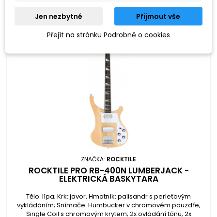
Jen nezbytné
Přijmout vše
Přejít na stránku Podrobně o cookies
ZNAČKA:
ROCKTILE
ROCKTILE PRO RB-400N LUMBERJACK -
ELEKTRICKÁ BASKYTARA
Tělo: lípa; Krk: javor, Hmatník: palisandr s perleťovým
vykládáním; Snímače: Humbucker v chromovém pouzdře,
Single Coil s chromovým krytem; 2x ovládání tónu, 2x