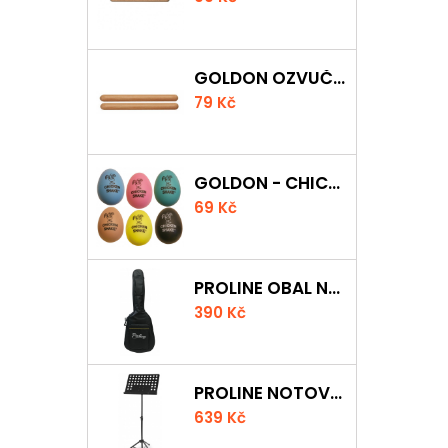
GOLDON OZVUČNÁ DŘÍVKA 15 X 150MM
79 Kč
GOLDON - CHICKEN SHAKER
69 Kč
PROLINE OBAL NA AKUSTICKOU KYTARU S 5 MM POLSTROVÁNÍM
390 Kč
PROLINE NOTOVÝ PULT ODLEHČENÝ
639 Kč