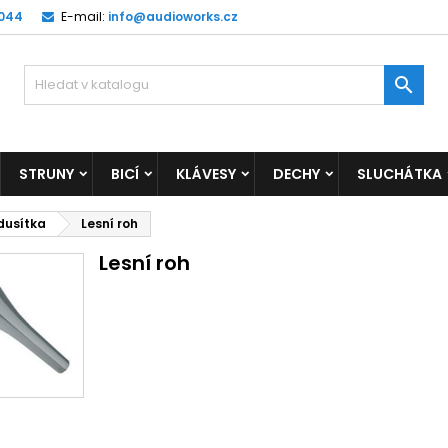
 044
E-mail:
info@audioworks.cz

STRUNY
BICÍ
KLÁVESY
DECHY
SLUCHÁTKA
dusítka
Lesní roh
Lesní roh