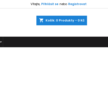
Vítejte,
Přihlásit se
nebo
Registrovat
shopping_cart
Košík:
0
Produkty - 0 Kč