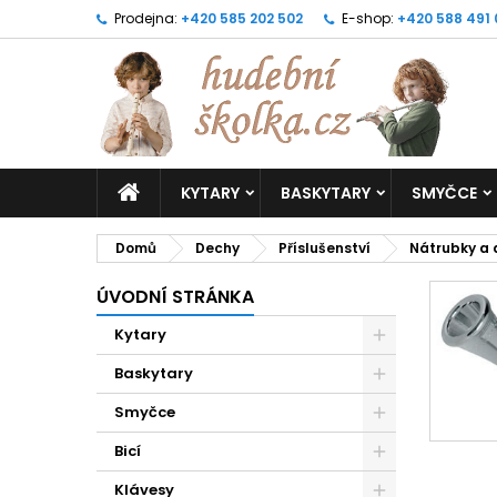
Prodejna:
+420 585 202 502
E-shop:
+420 588 491
KYTARY
BASKYTARY
SMYČCE
Domů
Dechy
Příslušenství
Nátrubky a 
ÚVODNÍ STRÁNKA
Kytary
Baskytary
Smyčce
Bicí
Klávesy