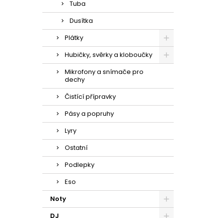
Tuba
Dusítka
Plátky
Hubičky, svěrky a kloboučky
Mikrofony a snímače pro
dechy
Čistící přípravky
Pásy a popruhy
Lyry
Ostatní
Podlepky
Eso
Noty
DJ