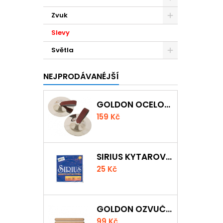
Zvuk
Slevy
Světla
NEJPRODÁVANÉJŠÍ
GOLDON OCELOVÉ PRSTOVÉ ČINELKY
159 Kč
SIRIUS KYTAROVÁ STRUNA
25 Kč
GOLDON OZVUČNÁ DŘÍVKA 18 X 200MM
99 Kč