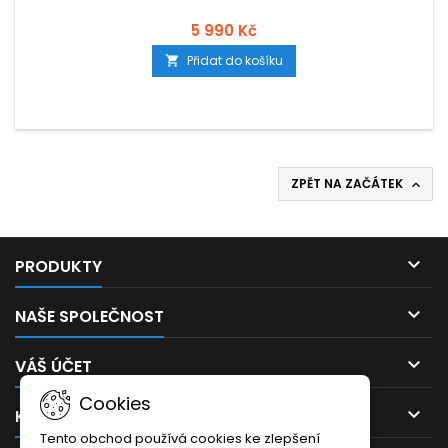
5 990 Kč
Přidat do košíku

ZPĚT NA ZAČÁTEK


PRODUKTY

NAŠE SPOLEČNOST

VÁŠ ÚČET
Cookies

KONTAKT
Tento obchod používá cookies ke zlepšení