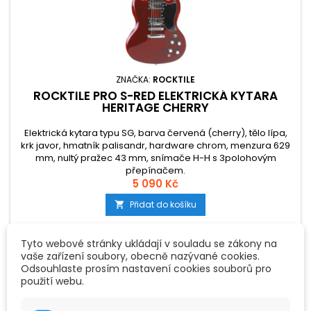
ZNAČKA:
ROCKTILE
ROCKTILE PRO S-RED ELEKTRICKÁ KYTARA
HERITAGE CHERRY
Elektrická kytara typu SG, barva červená (cherry), tělo lípa,
krk javor, hmatník palisandr, hardware chrom, menzura 629
mm, nultý pražec 43 mm, snímače H-H s 3polohovým
přepínačem.
5 090 Kč
Přidat do košíku

Tyto webové stránky ukládají v souladu se zákony na
vaše zařízení soubory, obecně nazývané cookies.
Odsouhlaste prosím nastavení cookies souborů pro
použití webu.