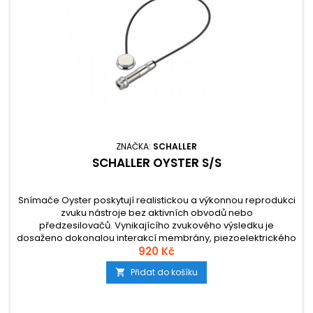
ZNAČKA:
SCHALLER
SCHALLER OYSTER S/S
Snímače Oyster poskytují realistickou a výkonnou reprodukci
zvuku nástroje bez aktivních obvodů nebo
předzesilovačů. Vynikajícího zvukového výsledku je
dosaženo dokonalou interakcí membrány, piezoelektrického
prvku a plastového kontaktního gelu. Všechny modely Oyster
920 Kč
jsou zajištěny oboustrannou lepicí fólií, případně
Přidat do košíku

odnímatelnou lepicí podložkou, která...