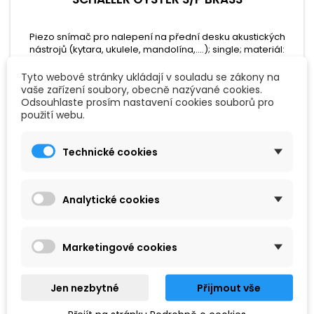
Piezo snímač pro nalepení na přední desku akustických
nástrojů (kytara, ukulele, mandolína,....); single; materiál:
mosaz.
Tyto webové stránky ukládají v souladu se zákony na
1 390 Kč
vaše zařízení soubory, obecně nazývané cookies.
Odsouhlaste prosím nastavení cookies souborů pro
Přidat do košíku

použití webu.
Technické cookies
Analytické cookies
Marketingové cookies
Jen nezbytné
Přijmout vše