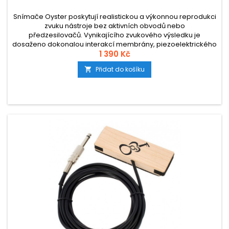
Snímače Oyster poskytují realistickou a výkonnou reprodukci
zvuku nástroje bez aktivních obvodů nebo
předzesilovačů. Vynikajícího zvukového výsledku je
dosaženo dokonalou interakcí membrány, piezoelektrického
prvku a plastového kontaktního gelu.
1 390 Kč
Přidat do košíku
