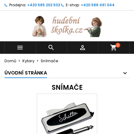
Prodejna:
+420 585 202 502
E-shop:
+420 588 491 044
0



shopping_cart
Domů
Kytary
Snímače
ÚVODNÍ STRÁNKA
SNÍMAČE