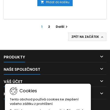
Přidat do košíku

1
2
Další

ZPĚT NA ZAČÁTEK


PRODUKTY

NAŠE SPOLEČNOST

VÁŠ ÚČET
Cookies

KONTAKT
Tento obchod používá cookies ke zlepšení
vašeho zážitku z prohlížení.
ODBĚR NOVINEK