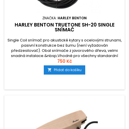
ZNAČKA:
HARLEY BENTON
HARLEY BENTON TRUETONE SH-20 SINGLE
SNÍMAČ
Single Coil snímač pro akustické kytary s ocelovými strunami,
pasivní konstrukce bez šumu (není vyžadován
předzesilovač). Obal snímače z javorového dřeva, velmi
snadná instalace.&nbsp;Vhodné pro všechny standardní
zvukové otvory. Délka kabelu 4 m, připojení přes 6,3 mm jack
750 Kč
konektor.
Přidat do košíku
