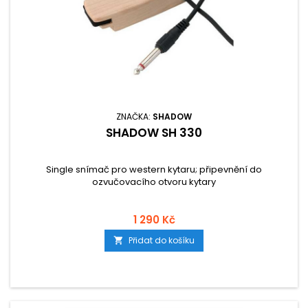
ZNAČKA:
SHADOW
SHADOW SH 330
Single snímač pro western kytaru; připevnění do
ozvučovacího otvoru kytary
1 290 Kč
Přidat do košíku
