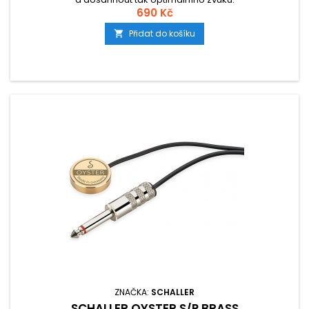
690 Kč
Přidat do košíku

ZNAČKA:
SCHALLER
SCHALLER OYSTER S/P BRASS