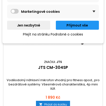
Marketingové cookies
Jen nezbytné
Přijmout vše
Přejít na stránku Podrobně o cookies
ZNAČKA:
JTS
JTS CM-304SP
Voděodolný náhlavní mikrofon vhodný pro fitness apod., pro
bezdrátové systémy. Všesměrová charakteristika, 4p mini
XLR.
1 890 Kč
Přidat do košíku
