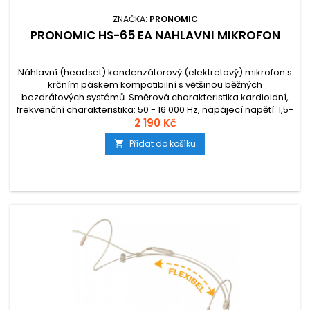
ZNAČKA:
PRONOMIC
PRONOMIC HS-65 EA NÁHLAVNÍ MIKROFON
Náhlavní (headset) kondenzátorový (elektretový) mikrofon s
krčním páskem kompatibilní s většinou běžných
bezdrátových systémů. Směrová charakteristika kardioidní,
frekvenční charakteristika: 50 - 16 000 Hz, napájecí napětí: 1,5-
10V, délka kabelu: 1,2 m, barva: černá, včetně 2
2 190 Kč
x protivětrné ochrany a čtyř výměnných adaptérů.
Přidat do košíku
