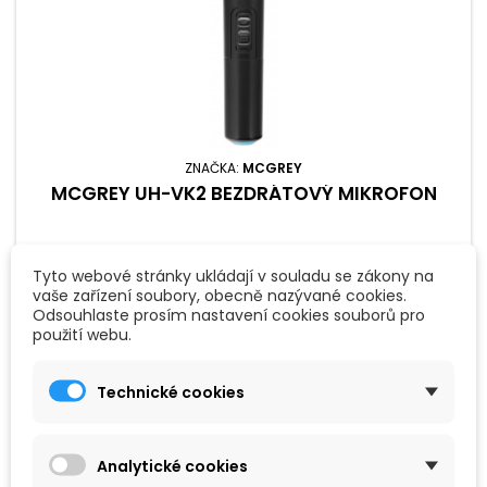
ZNAČKA:
MCGREY
MCGREY UH-VK2 BEZDRÁTOVÝ MIKROFON
Dynamický bezdrátový mikrofon s kardioidní směrovou
charakteristikou - frekvence: 864 825 MHz, optimalizováno
Tyto webové stránky ukládají v souladu se zákony na
mluvené slovo i zpěv, dosah asi 50 metrů, provozní doba asi
vaše zařízení soubory, obecně nazývané cookies.
8 hodin, délka mikrofonu 25 cm. Mikrofon sedí se pohodlně
Odsouhlaste prosím nastavení cookies souborů pro
do ruky, uživatelsky příjemná manipulace, UHF, vypínač a
979 Kč
použití webu.
indikátorem stavu baterie. Perfektní doplněk k rádiovému
Přidat do košíku

systému...
Technické cookies
Analytické cookies