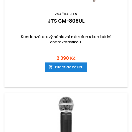
ZNAČKA:
JTS
JTS CM-808UL
Kondenzátorový náhlavní mikrofon s kardioidní
charakteristikou.
2 390 Kč
Přidat do košíku
