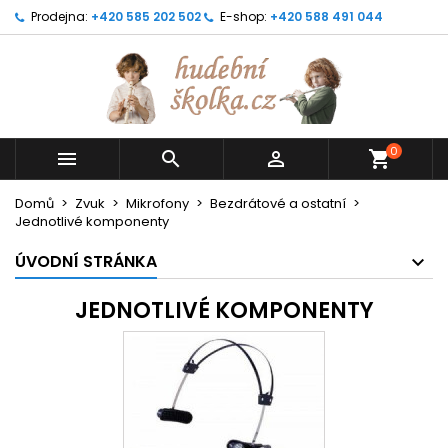
Prodejna:
+420 585 202 502
E-shop:
+420 588 491 044
0



shopping_cart
Domů
Zvuk
Mikrofony
Bezdrátové a ostatní
Jednotlivé komponenty
ÚVODNÍ STRÁNKA
JEDNOTLIVÉ KOMPONENTY