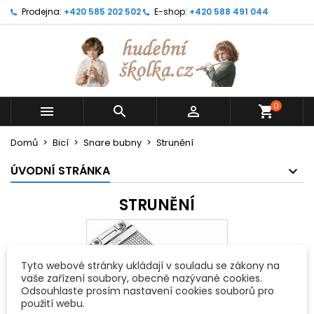
Prodejna:
+420 585 202 502
E-shop:
+420 588 491 044
0



shopping_cart
Domů
Bicí
Snare bubny
Strunění
ÚVODNÍ STRÁNKA
STRUNĚNÍ
Tyto webové stránky ukládají v souladu se zákony na
vaše zařízení soubory, obecně nazývané cookies.
Odsouhlaste prosím nastavení cookies souborů pro
použití webu.