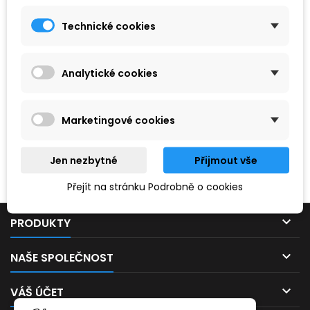
Technické cookies
Analytické cookies
Marketingové cookies
Hledaný výraz nebyl nenalezen.
Jen nezbytné
Přijmout vše
Prosím, zkuste zadat něco jiného.
Přejít na stránku Podrobně o cookies

PRODUKTY

NAŠE SPOLEČNOST

VÁŠ ÚČET