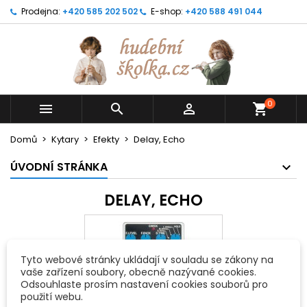
Prodejna:
+420 585 202 502
E-shop:
+420 588 491 044
0



shopping_cart
Domů
Kytary
Efekty
Delay, Echo
ÚVODNÍ STRÁNKA
DELAY, ECHO
Tyto webové stránky ukládají v souladu se zákony na
vaše zařízení soubory, obecně nazývané cookies.
Odsouhlaste prosím nastavení cookies souborů pro
použití webu.