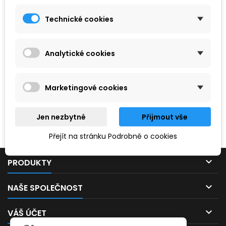
Technické cookies
Analytické cookies
Marketingové cookies
Hledaný výraz nebyl nenalezen.
Jen nezbytné
Přijmout vše
Prosím, zkuste zadat něco jiného.
Přejít na stránku Podrobně o cookies

PRODUKTY

NAŠE SPOLEČNOST

VÁŠ ÚČET