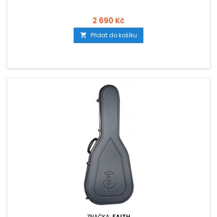
2 690 Kč
Přidat do košíku

ZNAČKA:
FAITH