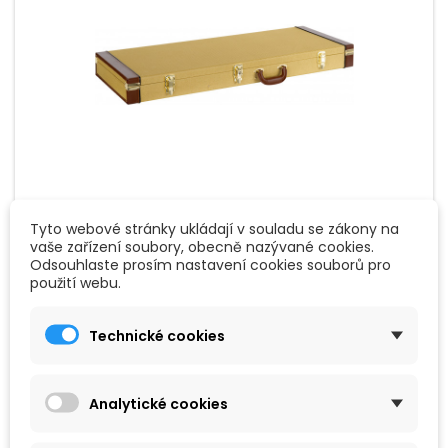
ZNAČKA:
PROLINE
Tyto webové stránky ukládají v souladu se zákony na
PROLINE EGHCRT-1122TW
vaše zařízení soubory, obecně nazývané cookies.
Odsouhlaste prosím nastavení cookies souborů pro
použití webu.
Tvídový kufr na elektrickou kytaru typu Strat, Tele.
Technické cookies
2 690 Kč
Přidat do košíku

Analytické cookies