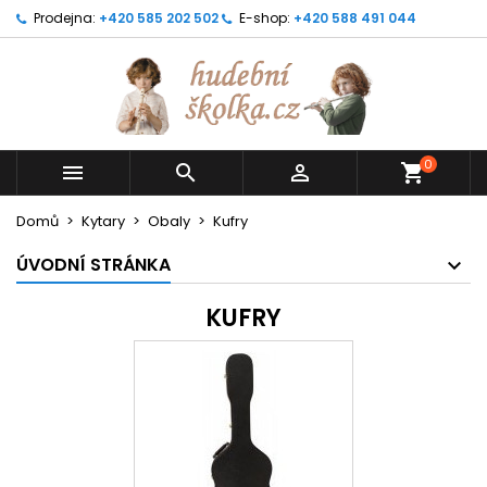
Prodejna:
+420 585 202 502
E-shop:
+420 588 491 044
0



shopping_cart
Domů
Kytary
Obaly
Kufry
ÚVODNÍ STRÁNKA
KUFRY