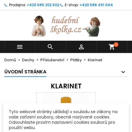
Prodejna:
+420 585 202 502
E-shop:
+420 588 491 044
0



shopping_cart
Domů
Dechy
Příslušenství
Plátky
Klarinet
ÚVODNÍ STRÁNKA
KLARINET
Tyto webové stránky ukládají v souladu se zákony na
vaše zařízení soubory, obecně nazývané cookies.
Odsouhlaste prosím nastavení cookies souborů pro
použití webu.