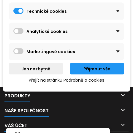
Technické cookies
Analytické cookies
Marketingové cookies
Hledaný výraz nebyl nenalezen.
Jen nezbytné
Přijmout vše
Prosím, zkuste zadat něco jiného.
Přejít na stránku Podrobně o cookies

PRODUKTY

NAŠE SPOLEČNOST

VÁŠ ÚČET