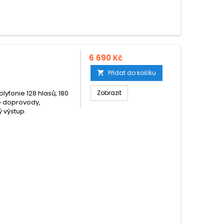
6 690 Kč
Přidat do košíku

lyfonie 128 hlasů, 180
Zobrazit
ké doprovody,
ý výstup.