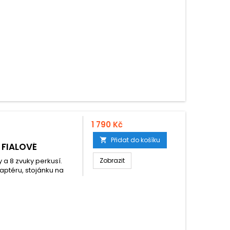
1 790 Kč
Přidat do košíku

 FIALOVÉ
y a 8 zvuky perkusí.
Zobrazit
ptéru, stojánku na