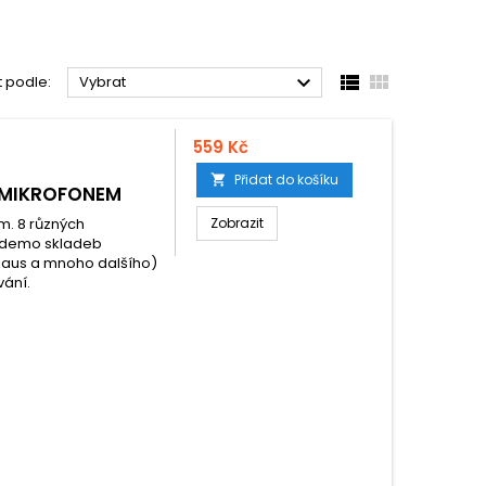



t podle:
Vybrat
559 Kč
Přidat do košíku

S MIKROFONEM
m. 8 různých
Zobrazit
2 demo skladeb
Claus a mnoho dalšího)
vání.