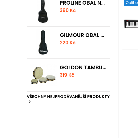
PROLINE OBAL NA KLASICKOU KYTARU S 5 MM POLSTROVÁNÍM
Oblíb
390 Kč
GILMOUR OBAL NA UKULELE CONCERT
220 Kč
GOLDON TAMBURÍNA S BLÁNOU A ČINELKY 20CM
319 Kč
VŠECHNY NEJPRODÁVANĚJŠÍ PRODUKTY
