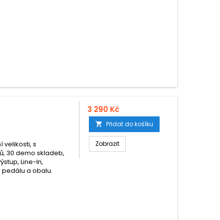
3 290 Kč
Přidat do košíku

velikosti, s
Zobrazit
mů, 30 demo skladeb,
ýstup, Line-In,
n pedálu a obalu.