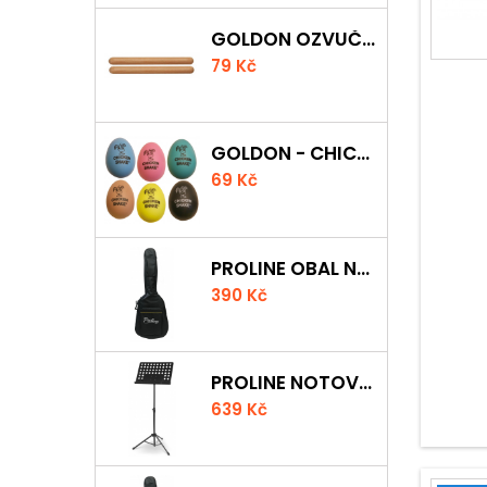
GOLDON OZVUČNÁ DŘÍVKA 15 X 150MM
79 Kč
GOLDON - CHICKEN SHAKER
69 Kč
PROLINE OBAL NA AKUSTICKOU KYTARU S 5 MM POLSTROVÁNÍM
390 Kč
PROLINE NOTOVÝ PULT ODLEHČENÝ
639 Kč