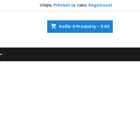
Vítejte,
Přihlásit se
nebo
Registrovat
shopping_cart
Košík:
0
Produkty - 0 Kč