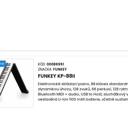
ené
KÓD:
00086991
ZNAČKA:
FUNKEY
FUNKEY KP-88II
Elektronické skládací piano, 88 kláves standardní 
dynamikou úhozu, 128 zvuků, 66 perkusí, 128 ryt
Bluetooth MIDI + audio, USB to Host, sluchátkový v
vestavěná Li-Ion 1100 mAh baterie, včetně sustai