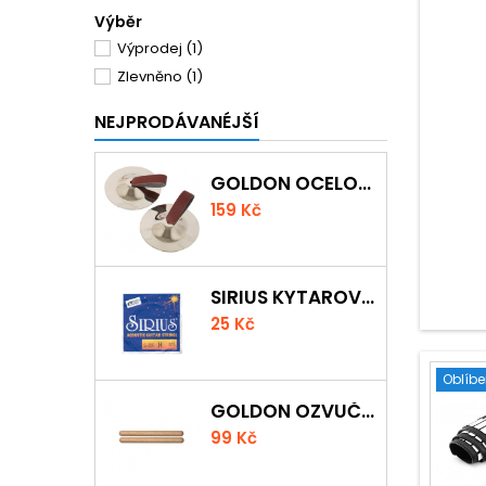
Výběr
Výprodej
(1)
Zlevněno
(1)
NEJPRODÁVANÉJŠÍ
GOLDON OCELOVÉ PRSTOVÉ ČINELKY
159 Kč
SIRIUS KYTAROVÁ STRUNA
25 Kč
Oblíb
GOLDON OZVUČNÁ DŘÍVKA 18 X 200MM
99 Kč