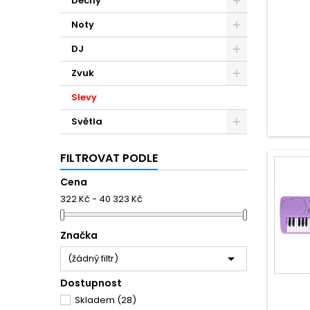
Dechy
Noty
DJ
Zvuk
Slevy
Světla
FILTROVAT PODLE
Cena
322 Kč - 40 323 Kč
Značka

(žádný filtr)
Dostupnost
Skladem
(28)