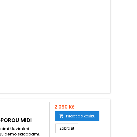
2 090 Kč
Přidat do košíku

DPOROU MIDI
ními klavírními
Zobrazit
a 23 demo skladbami.