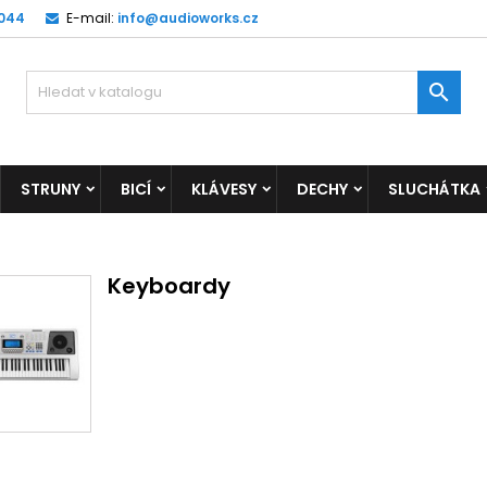
 044
E-mail:
info@audioworks.cz

STRUNY
BICÍ
KLÁVESY
DECHY
SLUCHÁTKA
Keyboardy