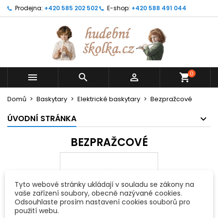
Prodejna:
+420 585 202 502
E-shop:
+420 588 491 044
0



shopping_cart
Domů
Baskytary
Elektrické baskytary
Bezpražcové
ÚVODNÍ STRÁNKA
BEZPRAŽCOVÉ
Tyto webové stránky ukládají v souladu se zákony na
vaše zařízení soubory, obecně nazývané cookies.
Odsouhlaste prosím nastavení cookies souborů pro
použití webu.