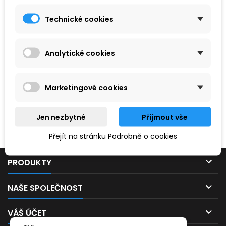
Technické cookies
Analytické cookies
Marketingové cookies
Hledaný výraz nebyl nenalezen.
Jen nezbytné
Přijmout vše
Prosím, zkuste zadat něco jiného.
Přejít na stránku Podrobně o cookies

PRODUKTY

NAŠE SPOLEČNOST

VÁŠ ÚČET