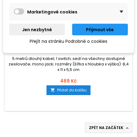
Marketingové cookies
Jen nezbytné
Přijmout vše
ZNAČKA:
PROLINE
Přejít na stránku Podrobně o cookies
PROLINE FS-01 FOOTSWITCH
5 metrů dlouhý kabel; 1 switch; sedí na všechny dostupné
zesilovače; mono jack; rozměry (šířka x hloubka x výška): 8,4
x 11 x 5,5 cm
469 Kč
Přidat do košíku

ZPĚT NA ZAČÁTEK
