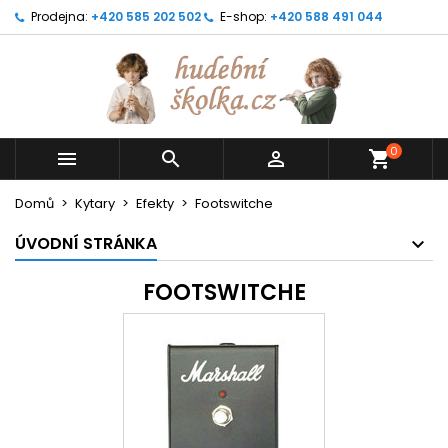
Prodejna:
+420 585 202 502
E-shop:
+420 588 491 044
0



shopping_cart
Domů
Kytary
Efekty
Footswitche
ÚVODNÍ STRÁNKA
FOOTSWITCHE