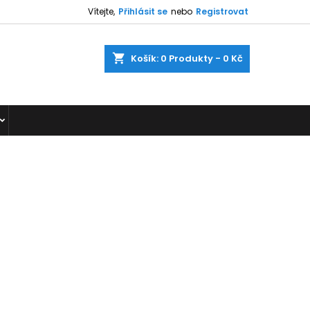
Vítejte,
Přihlásit se
nebo
Registrovat
shopping_cart
Košík:
0
Produkty - 0 Kč