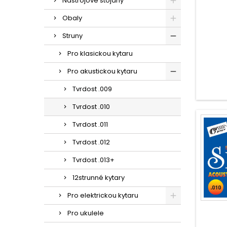
Nástrojové stojany
Obaly
Struny
Pro klasickou kytaru
Pro akustickou kytaru
Tvrdost .009
Tvrdost .010
Tvrdost .011
Tvrdost .012
Tvrdost .013+
12strunné kytary
Pro elektrickou kytaru
Pro ukulele