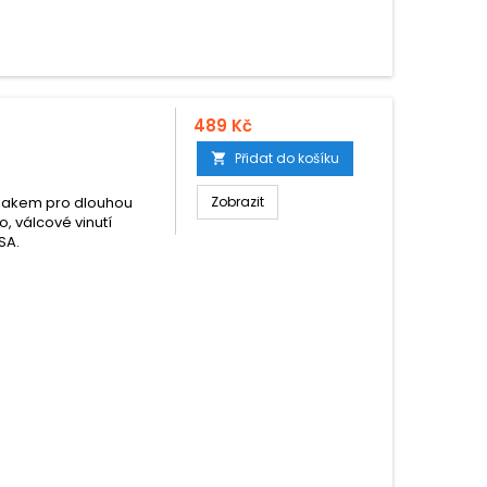
489 Kč
Přidat do košíku

vlakem pro dlouhou
Zobrazit
o, válcové vinutí
SA.