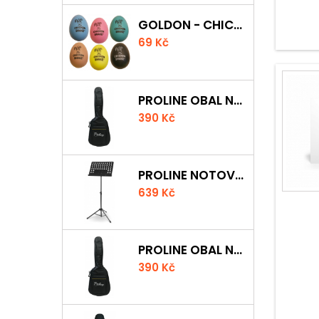
GOLDON - CHICKEN SHAKER
69 Kč
PROLINE OBAL NA AKUSTICKOU KYTARU S 5 MM POLSTROVÁNÍM
390 Kč
PROLINE NOTOVÝ PULT ODLEHČENÝ
639 Kč
PROLINE OBAL NA KLASICKOU KYTARU S 5 MM POLSTROVÁNÍM
390 Kč