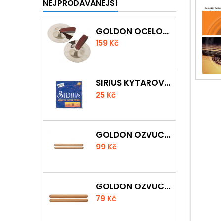
NEJPRODÁVANÉJŠÍ
GOLDON OCELOVÉ PRSTOVÉ ČINELKY
159 Kč
SIRIUS KYTAROVÁ STRUNA
25 Kč
GOLDON OZVUČNÁ DŘÍVKA 18 X 200MM
99 Kč
GOLDON OZVUČNÁ DŘÍVKA 15 X 150MM
79 Kč