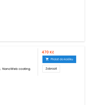
470 Kč
Přidat do košíku

47"; NanoWeb coating.
Zobrazit