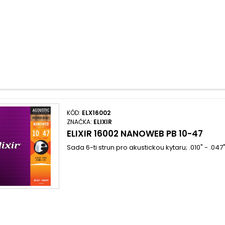
KÓD:
ELX16002
ZNAČKA:
ELIXIR
ELIXIR 16002 NANOWEB PB 10-47
Sada 6-ti strun pro akustickou kytaru; .010" - .0