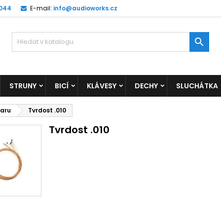
 044
E-mail:
info@audioworks.cz

STRUNY
BICÍ
KLÁVESY
DECHY
SLUCHÁTKA
taru
Tvrdost .010
Tvrdost .010