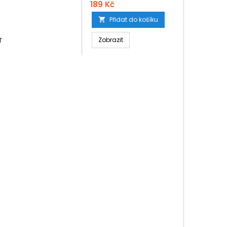
189 Kč
Přidat do košíku

T
Zobrazit