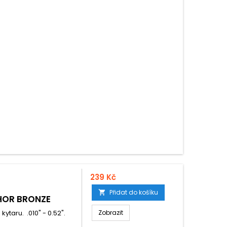
239 Kč
Přidat do košíku

HOR BRONZE
taru. .010" - 0.52".
Zobrazit