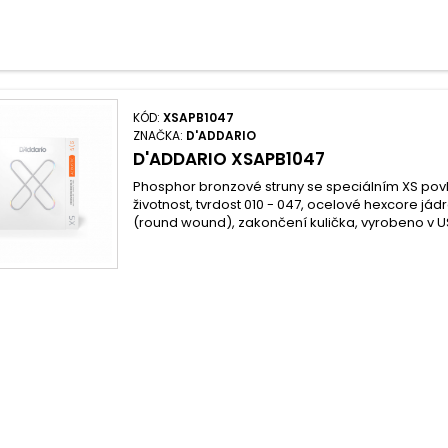
KÓD:
XSAPB1047
ZNAČKA:
D'ADDARIO
D'ADDARIO XSAPB1047
Phosphor bronzové struny se speciálním XS po
životnost, tvrdost 010 - 047, ocelové hexcore jádr
(round wound), zakončení kulička, vyrobeno v U