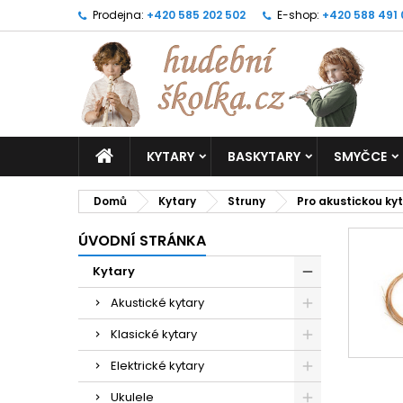
Prodejna:
+420 585 202 502
E-shop:
+420 588 491
KYTARY
BASKYTARY
SMYČCE
Domů
Kytary
Struny
Pro akustickou ky
ÚVODNÍ STRÁNKA
Kytary
Akustické kytary
Klasické kytary
Elektrické kytary
Ukulele