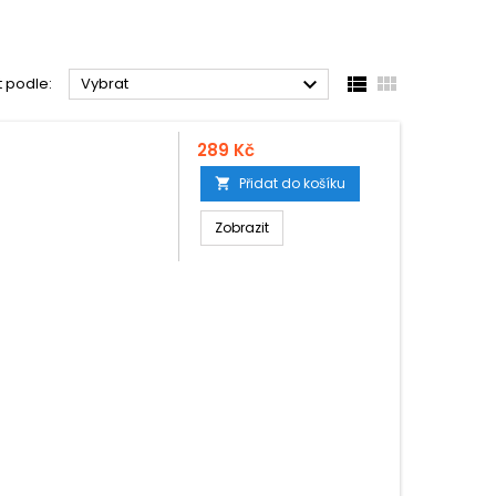



t podle:
Vybrat
289 Kč
Přidat do košíku

Zobrazit