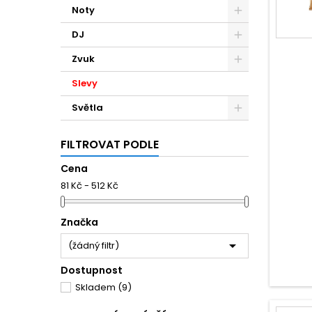
Noty
DJ
Zvuk
Slevy
Světla
FILTROVAT PODLE
Cena
81 Kč - 512 Kč
Značka

(žádný filtr)
Dostupnost
Skladem
(9)