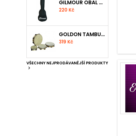
GILMOUR OBAL NA UKULELE CONCERT
220 Kč
GOLDON TAMBURÍNA S BLÁNOU A ČINELKY 20CM
319 Kč
VŠECHNY NEJPRODÁVANĚJŠÍ PRODUKTY
