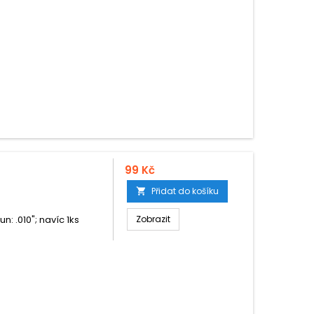
99 Kč
Přidat do košíku

n: .010"; navíc 1ks
Zobrazit