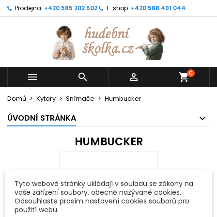
Prodejna:
+420 585 202 502
E-shop:
+420 588 491 044
0



shopping_cart
Domů
Kytary
Snímače
Humbucker
ÚVODNÍ STRÁNKA
HUMBUCKER
Tyto webové stránky ukládají v souladu se zákony na
vaše zařízení soubory, obecně nazývané cookies.
Odsouhlaste prosím nastavení cookies souborů pro
použití webu.