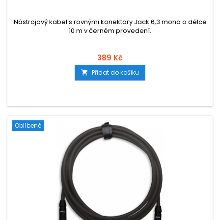
Nástrojový kabel s rovnými konektory Jack 6,3 mono o délce
10 m v černém provedení.
389 Kč
Přidat do košíku

Oblíbené