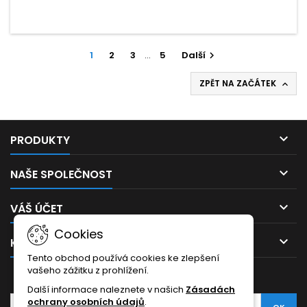
1
2
3
…
5
Další

ZPĚT NA ZAČÁTEK


PRODUKTY

NAŠE SPOLEČNOST

VÁŠ ÚČET
Cookies

KONTAKT
Tento obchod používá cookies ke zlepšení
vašeho zážitku z prohlížení.
ODBĚR NOVINEK
Další informace naleznete v našich
Zásadách
ochrany osobních údajů
.