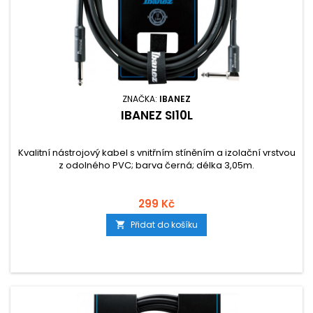
ZNAČKA:
IBANEZ
IBANEZ SI10L
Kvalitní nástrojový kabel s vnitřním stíněním a izolační vrstvou
z odolného PVC; barva černá; délka 3,05m.
299 Kč
Přidat do košíku
