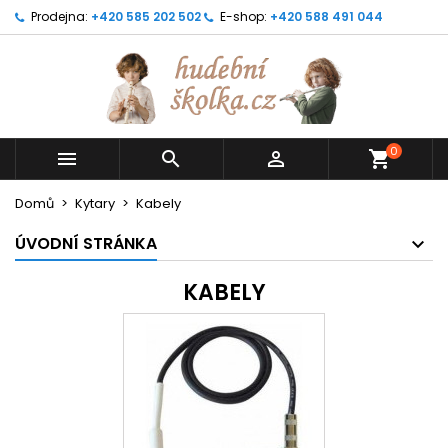
Prodejna:
+420 585 202 502
E-shop:
+420 588 491 044
0



shopping_cart
Domů
Kytary
Kabely
ÚVODNÍ STRÁNKA
KABELY