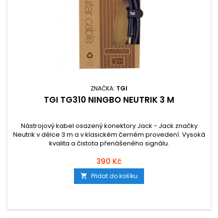
ZNAČKA:
TGI
TGI TG310 NINGBO NEUTRIK 3 M
Nástrojový kabel osazený konektory Jack - Jack značky
Neutrik v délce 3 m a v klasickém černém provedení. Vysoká
kvalita a čistota přenášeného signálu.
390 Kč
Přidat do košíku
