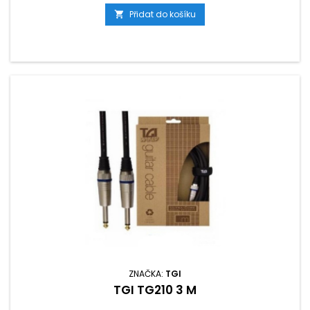
Přidat do košíku

ZNAČKA:
TGI
TGI TG210 3 M