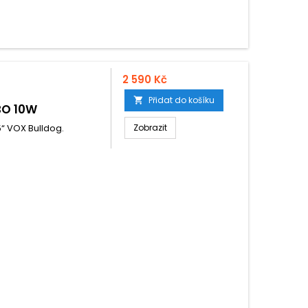
2 590 Kč
Přidat do košíku

BO 10W
5“ VOX Bulldog.
Zobrazit