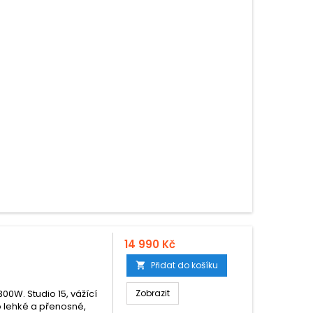
14 990 Kč
Přidat do košíku

0W. Studio 15, vážící
Zobrazit
o lehké a přenosné,