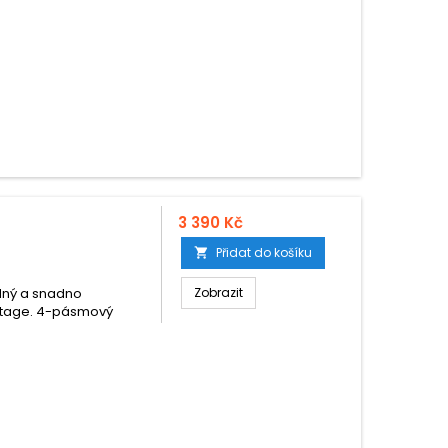
3 390 Kč
Přidat do košíku

dný a snadno
Zobrazit
intage. 4-pásmový