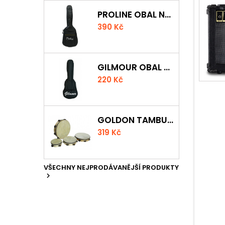
PROLINE OBAL NA KLASICKOU KYTARU S 5 MM POLSTROVÁNÍM
390 Kč
GILMOUR OBAL NA UKULELE CONCERT
220 Kč
GOLDON TAMBURÍNA S BLÁNOU A ČINELKY 20CM
319 Kč
VŠECHNY NEJPRODÁVANĚJŠÍ PRODUKTY
