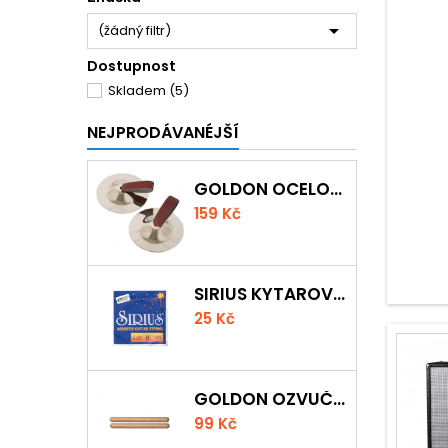

(žádný filtr)
Dostupnost
Skladem
(5)
NEJPRODÁVANÉJŠÍ
GOLDON OCELOVÉ PRSTOVÉ ČINELKY
159 Kč
SIRIUS KYTAROVÁ STRUNA
25 Kč
GOLDON OZVUČNÁ DŘÍVKA 18 X 200MM
99 Kč