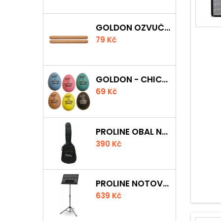
GOLDON OZVUČNÁ DŘÍVKA 15 X 150MM
79 Kč
GOLDON - CHICKEN SHAKER
69 Kč
PROLINE OBAL NA AKUSTICKOU KYTARU S 5 MM POLSTROVÁNÍM
390 Kč
PROLINE NOTOVÝ PULT ODLEHČENÝ
639 Kč