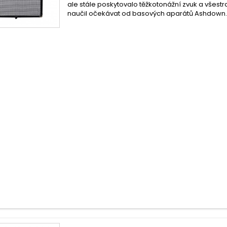
ale stále poskytovalo těžkotonážní zvuk a všestr
naučil očekávat od basových aparátů Ashdown