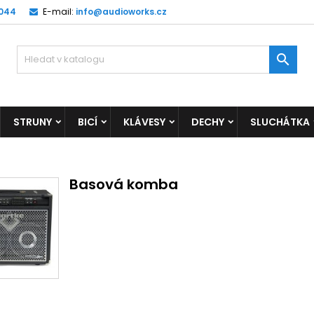
 044
E-mail:
info@audioworks.cz

STRUNY
BICÍ
KLÁVESY
DECHY
SLUCHÁTKA
Basová komba