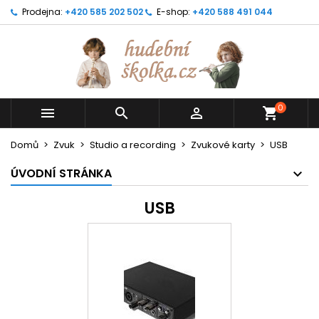
Prodejna:
+420 585 202 502
E-shop:
+420 588 491 044
0



shopping_cart
Domů
Zvuk
Studio a recording
Zvukové karty
USB
ÚVODNÍ STRÁNKA
USB