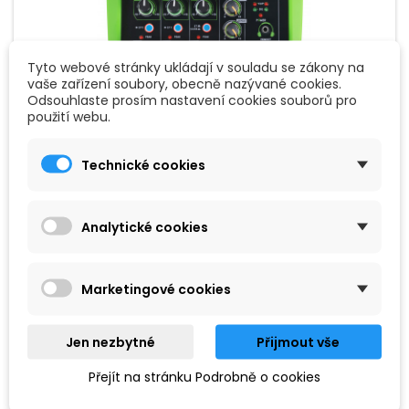
Tyto webové stránky ukládají v souladu se zákony na
vaše zařízení soubory, obecně nazývané cookies.
Odsouhlaste prosím nastavení cookies souborů pro
ZNAČKA:
PRONOMIC
použití webu.
PRONOMIC MINI4
Technické cookies
Mixážní pult se 4 kanály, napájený přes USB, 2 kanály s
kombo XLR/Jacky a přepínatelným fantomovým napájením
a stereo vstup, integrovaný přehrávač a rekordér médií s
Bluetooth® a USB. Pult funguje i jako audio rozhraní s
Analytické cookies
rozlišením 48 kHz/16 bit. Nechybí ani vestavěný echo efekt
1 690 Kč
pro kanály 1 a 2.
Přidat do košíku

Marketingové cookies
Jen nezbytné
Přijmout vše
Akce
- 300 Kč
Přejít na stránku Podrobně o cookies