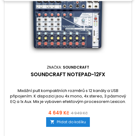
ZNAČKA:
SOUNDCRAFT
SOUNDCRAFT NOTEPAD-12FX
Mixážní pult kompaktních rozměrů s 12 kanály a USB
připojením. K dispozici jsou 4x mono, 4x stereo, 3 pásmový
EQ a 1x Aux. Mix je vybaven efektovým procesorem Lexicon.
4 649 Kč
4 949 Kč
Přidat do košíku
