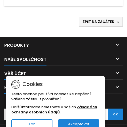
ZPĚT NA ZAČÁTEK


PRODUKTY

NAŠE SPOLEČNOST

VÁŠ ÚČET
Cookies

KONTAKT
Tento obchod používá cookies ke zlepšení
vašeho zážitku z prohlížení.
ODBĚR NOVINEK
Další informace naleznete v našich
Zásadách
ochrany osobních údajů
.
Exit
Akceptovat