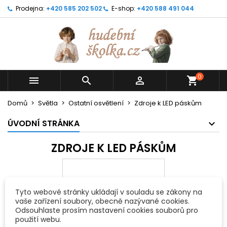
Prodejna:
+420 585 202 502
E-shop:
+420 588 491 044
0



shopping_cart
Domů
Světla
Ostatní osvětlení
Zdroje k LED páskům
ÚVODNÍ STRÁNKA
ZDROJE K LED PÁSKŮM
Tyto webové stránky ukládají v souladu se zákony na
vaše zařízení soubory, obecně nazývané cookies.
Odsouhlaste prosím nastavení cookies souborů pro
použití webu.