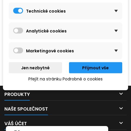
Technické cookies
Analytické cookies
Marketingové cookies
Hledaný výraz nebyl nenalezen.
Jen nezbytné
Přijmout vše
Prosím, zkuste zadat něco jiného.
Přejít na stránku Podrobně o cookies

PRODUKTY

NAŠE SPOLEČNOST

VÁŠ ÚČET