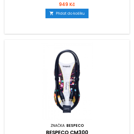
949 Kč
Přidat do košíku

ZNAČKA:
BESPECO
BESPECO CM300