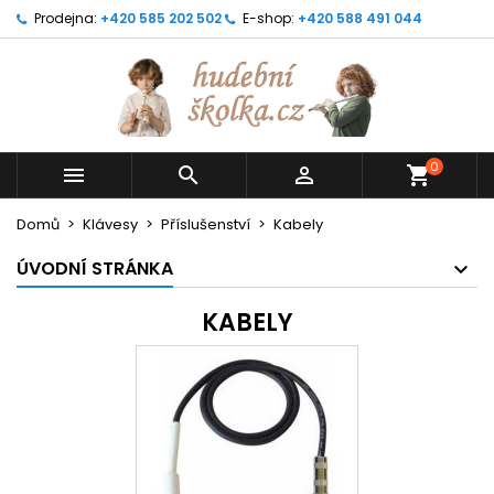
Prodejna:
+420 585 202 502
E-shop:
+420 588 491 044
0



shopping_cart
Domů
Klávesy
Příslušenství
Kabely
ÚVODNÍ STRÁNKA
KABELY