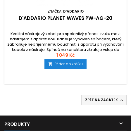
ZNAČKA:
D'ADDARIO
D'ADDARIO PLANET WAVES PW-AG-20
Kvalitní nástrojový kabel pro spolehlivý přenos zvuku mezi
nástrojem s aparaturou. Kabel je vybaven spínačem, který
zabraňuje nepříjemnému bouchnutí z aparátu při vytahování
kabelu z nástroje. Spínač na konektoru zkratuje vstup do
aparátu a vy můžete pohodlně vytáhnout kabel z nástroje
1 049 Kč
bez doprovodného aparát ničivého bouchnutí.
Přidat do košíku

ZPĚT NA ZAČÁTEK


PRODUKTY