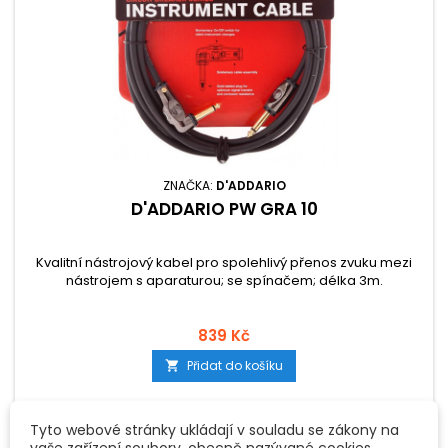
ZNAČKA:
D'ADDARIO
D'ADDARIO PW GRA 10
Kvalitní nástrojový kabel pro spolehlivý přenos zvuku mezi
nástrojem s aparaturou; se spínačem; délka 3m.
839 Kč
Přidat do košíku

Tyto webové stránky ukládají v souladu se zákony na
vaše zařízení soubory, obecně nazývané cookies.