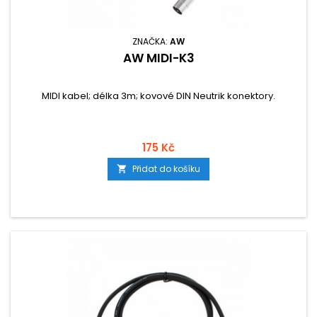
ZNAČKA:
AW
AW MIDI-K3
MIDI kabel; délka 3m; kovové DIN Neutrik konektory.
175 Kč
Přidat do košíku
