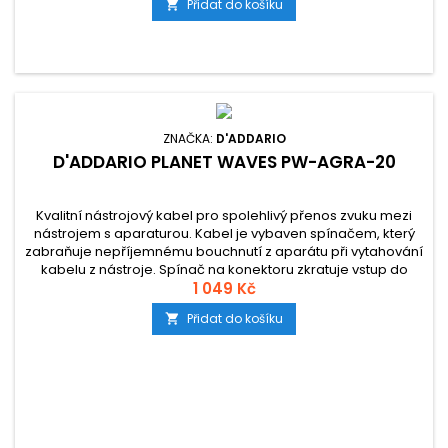
Přidat do košíku

ZNAČKA:
D'ADDARIO
D'ADDARIO PLANET WAVES PW-AGRA-20
Kvalitní nástrojový kabel pro spolehlivý přenos zvuku mezi
nástrojem s aparaturou. Kabel je vybaven spínačem, který
zabraňuje nepříjemnému bouchnutí z aparátu při vytahování
kabelu z nástroje. Spínač na konektoru zkratuje vstup do
aparátu a vy můžete pohodlně vytáhnout kabel z nástroje
1 049 Kč
bez doprovodného aparát ničivého bouchnutí.
Přidat do košíku
