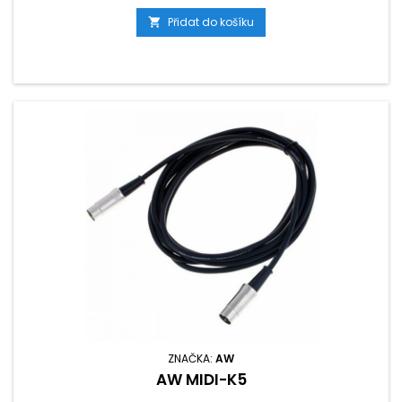
Přidat do košíku

ZNAČKA:
AW
AW MIDI-K5