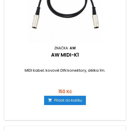
ZNAČKA:
AW
AW MIDI-K1
MIDI kabel; kovové DIN konektory, délka 1m.
150 Kč
Přidat do košíku
