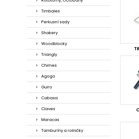
Rototomy, Octobany
Timbales
Perkusní sady
Shakery
Woodblocky
T
Triangly
Chimes
Agogo
Guiro
Cabasa
Claves
C
Maracas
Tamburíny a rolničky