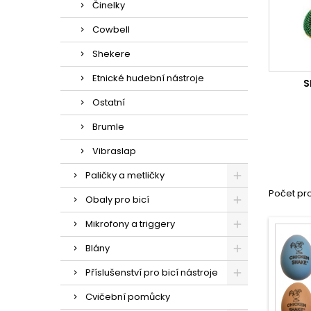
Činelky
Cowbell
Shekere
Etnické hudební nástroje
S
Ostatní
Brumle
Vibraslap
Paličky a metličky
Počet pr
Obaly pro bicí
Mikrofony a triggery
Blány
Příslušenství pro bicí nástroje
Cvičební pomůcky