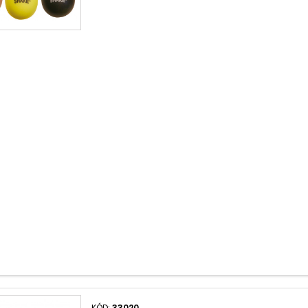
KÓD:
33020