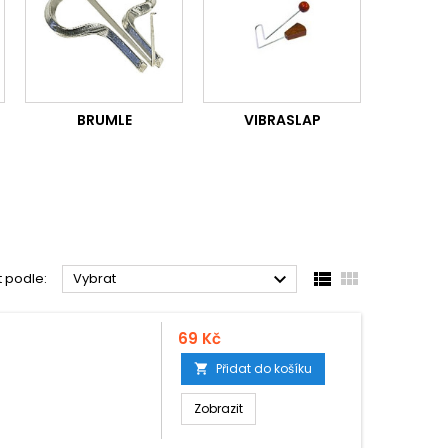
BRUMLE
VIBRASLAP



t podle:
Vybrat
69 Kč
Přidat do košíku

Zobrazit