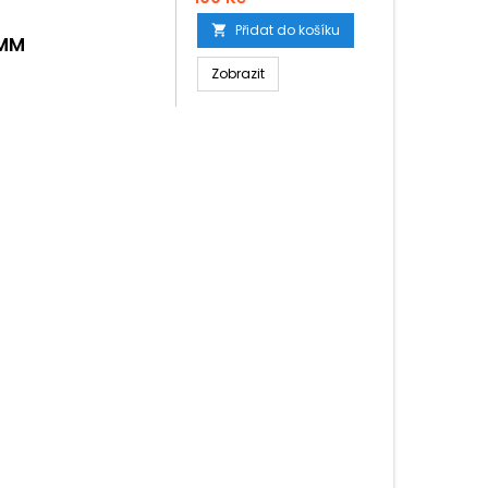
Přidat do košíku

0MM
Zobrazit