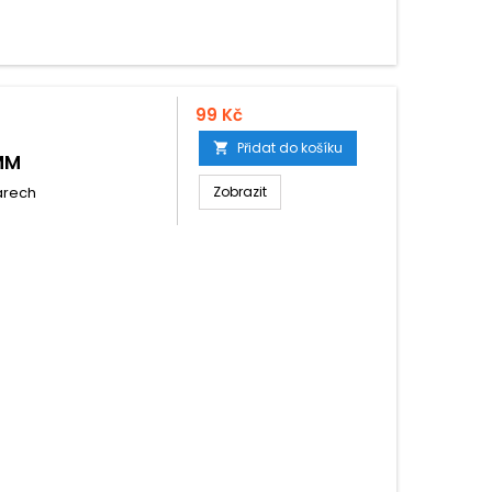
99 Kč
Přidat do košíku

MM
árech
Zobrazit