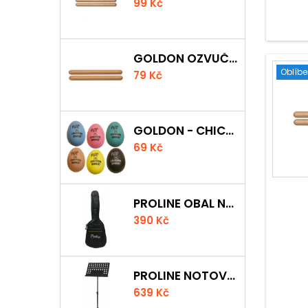
99 Kč
GOLDON OZVUČNÁ DŘÍVKA 15 X 150MM
Oblíb
79 Kč
GOLDON - CHICKEN SHAKER
69 Kč
PROLINE OBAL NA AKUSTICKOU KYTARU S 5 MM POLSTROVÁNÍM
390 Kč
PROLINE NOTOVÝ PULT ODLEHČENÝ
639 Kč