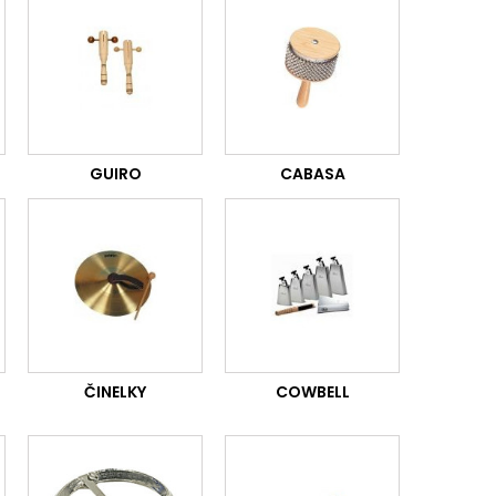
GUIRO
CABASA
ČINELKY
COWBELL