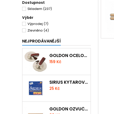
Dostupnost
Skladem
(237)
Výběr
Výprodej
(7)
Zlevněno
(4)
NEJPRODÁVANÉJŠÍ
GOLDON OCELOVÉ PRSTOVÉ ČINELKY
159 Kč
SIRIUS KYTAROVÁ STRUNA
25 Kč
GOLDON OZVUČNÁ DŘÍVKA 18 X 200MM