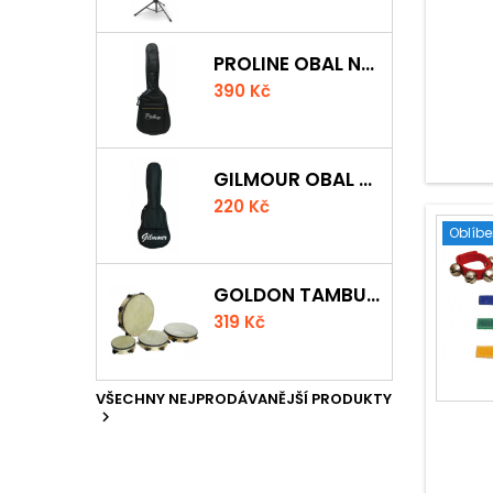
PROLINE OBAL NA KLASICKOU KYTARU S 5 MM POLSTROVÁNÍM
390 Kč
GILMOUR OBAL NA UKULELE CONCERT
220 Kč
Oblíb
GOLDON TAMBURÍNA S BLÁNOU A ČINELKY 20CM
319 Kč
VŠECHNY NEJPRODÁVANĚJŠÍ PRODUKTY
