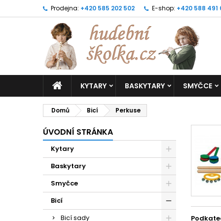
Prodejna:
+420 585 202 502
E-shop:
+420 588 491
KYTARY
BASKYTARY
SMYČCE
Domů
Bicí
Perkuse
ÚVODNÍ STRÁNKA
Kytary
Baskytary
Smyčce
Bicí
Bicí sady
Podkate