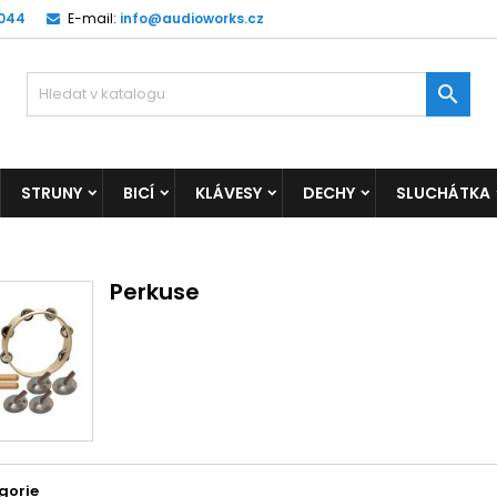
 044
E-mail:
info@audioworks.cz

STRUNY
BICÍ
KLÁVESY
DECHY
SLUCHÁTKA
Perkuse
gorie