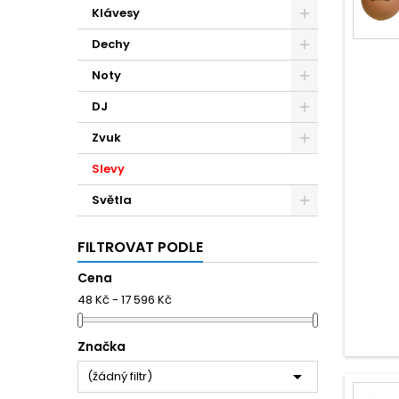
Klávesy
Dechy
Noty
DJ
Zvuk
Slevy
Světla
FILTROVAT PODLE
Cena
48 Kč - 17 596 Kč
Značka

(žádný filtr)