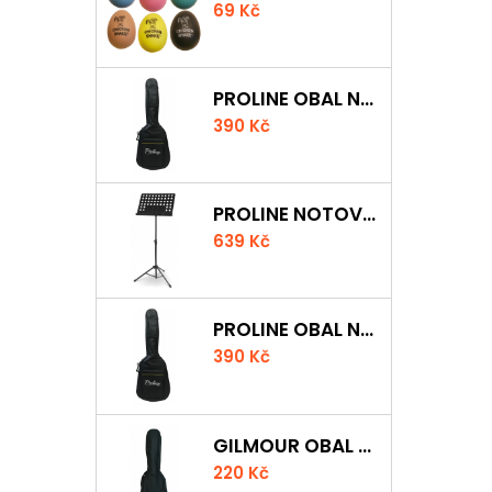
69 Kč
PROLINE OBAL NA AKUSTICKOU KYTARU S 5 MM POLSTROVÁNÍM
390 Kč
PROLINE NOTOVÝ PULT ODLEHČENÝ
639 Kč
PROLINE OBAL NA KLASICKOU KYTARU S 5 MM POLSTROVÁNÍM
390 Kč
GILMOUR OBAL NA UKULELE CONCERT
220 Kč