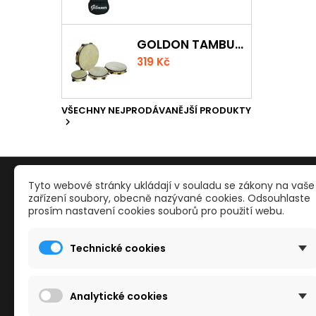
GOLDON TAMBURÍNA S BLÁNOU A ČINELKY 20CM
319 Kč
VŠECHNY NEJPRODÁVANĚJŠÍ PRODUKTY

PRODUKTY
NAŠE S
Tyto webové stránky ukládají v souladu se zákony na vaše
zařízení soubory, obecně nazývané cookies. Odsouhlaste
prosím nastavení cookies souborů pro použití webu.
Reklamace a odstoupení od smlouvy
Kontakty
Slevy
Obchodn
Technické cookies
Nové zboží
Mapa str
Nejvíce prodávané
Reklama
Kamenné
Analytické cookies
Cookies