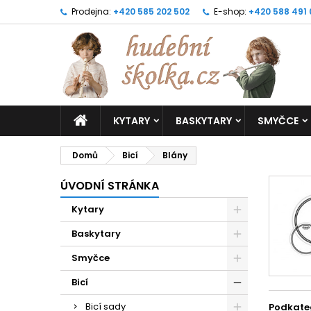
Prodejna:
+420 585 202 502
E-shop:
+420 588 491
KYTARY
BASKYTARY
SMYČCE
Domů
Bicí
Blány
ÚVODNÍ STRÁNKA
Kytary
Baskytary
Smyčce
Bicí
Bicí sady
Podkate