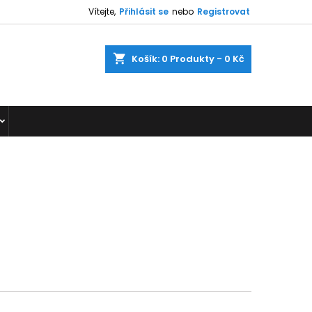
Vítejte,
Přihlásit se
nebo
Registrovat
shopping_cart
Košík:
0
Produkty - 0 Kč