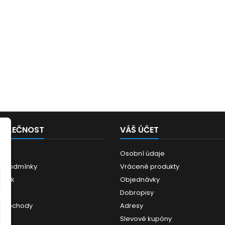
POLEČNOST
VÁŠ ÚČET
Osobní údaje
í podmínky
Vrácené produkty
ánek
Objednávky
ce
Dobropisy
 obchody
Adresy
Slevové kupóny