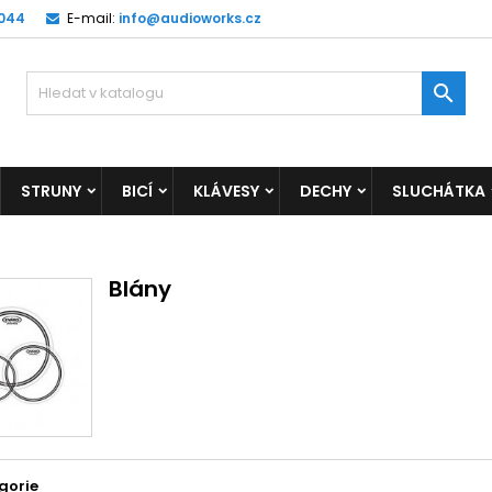
 044
E-mail:
info@audioworks.cz

STRUNY
BICÍ
KLÁVESY
DECHY
SLUCHÁTKA
Blány
gorie