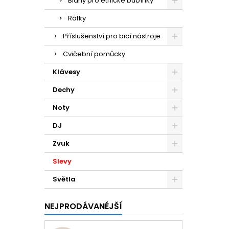
Blány pro etnické bubínky
Ráfky
Příslušenství pro bicí nástroje
Cvičební pomůcky
Klávesy
Dechy
Noty
DJ
Zvuk
Slevy
Světla
NEJPRODÁVANÉJŠÍ