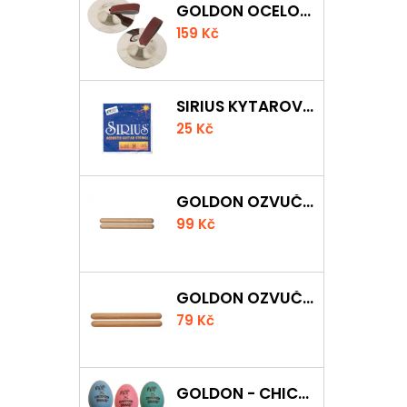
GOLDON OCELOVÉ PRSTOVÉ ČINELKY
159 Kč
SIRIUS KYTAROVÁ STRUNA
25 Kč
GOLDON OZVUČNÁ DŘÍVKA 18 X 200MM
99 Kč
GOLDON OZVUČNÁ DŘÍVKA 15 X 150MM
79 Kč
GOLDON - CHICKEN SHAKER