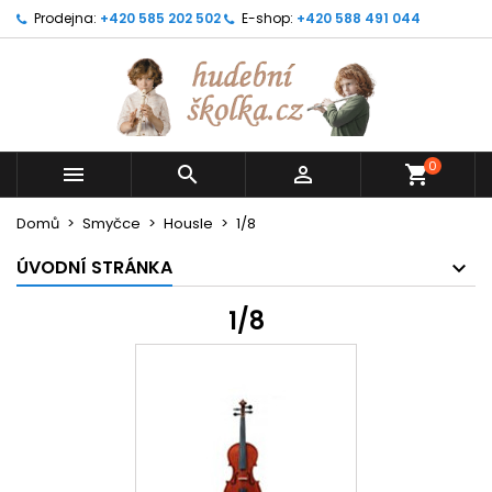
Prodejna:
+420 585 202 502
E-shop:
+420 588 491 044
0



shopping_cart
Domů
Smyčce
Housle
1/8
ÚVODNÍ STRÁNKA
1/8