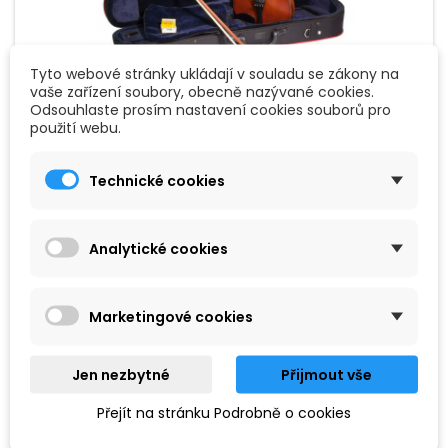
Tyto webové stránky ukládají v souladu se zákony na
vaše zařízení soubory, obecně nazývané cookies.
Odsouhlaste prosím nastavení cookies souborů pro
ZNAČKA:
HIDERSINE
použití webu.
HIDERSINE 3176E HOUSLOVÝ SET INIZIO 1/8
Technické cookies
Skvělý houslový set pro začátečníky. Pokud hledáte nejlepší
nástroj pro začátečníky, Inizio je tou pravou volbou pro vás.
Určitě uvítáte velmi snadnou hratelnost i nadstandardní
zvukové vlastnosti. Důležité je také zvolit správnou velikost
Analytické cookies
nástroje. Tento model má velikost ⅛ (osminová), takže bude
4 290 Kč
vhodný přibližně pro dítě ve věku 4 let.
Přidat do košíku

Marketingové cookies
Jen nezbytné
Přijmout vše
Přejít na stránku Podrobně o cookies