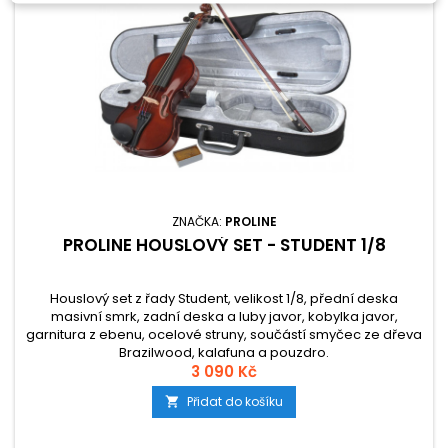
ZNAČKA:
PROLINE
PROLINE HOUSLOVÝ SET - STUDENT 1/8
Houslový set z řady Student, velikost 1/8, přední deska
masivní smrk, zadní deska a luby javor, kobylka javor,
garnitura z ebenu, ocelové struny, součástí smyčec ze dřeva
Brazilwood, kalafuna a pouzdro.
3 090 Kč
Přidat do košíku
