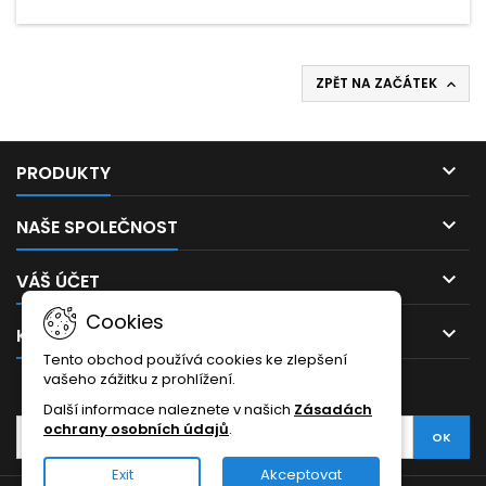
ZPĚT NA ZAČÁTEK


PRODUKTY

NAŠE SPOLEČNOST

VÁŠ ÚČET
Cookies

KONTAKT
Tento obchod používá cookies ke zlepšení
vašeho zážitku z prohlížení.
ODBĚR NOVINEK
Další informace naleznete v našich
Zásadách
ochrany osobních údajů
.
Exit
Akceptovat