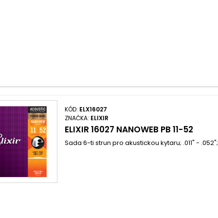
KÓD:
ELX16027
ZNAČKA:
ELIXIR
ELIXIR 16027 NANOWEB PB 11-52
Sada 6-ti strun pro akustickou kytaru; .011" - .05