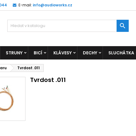
 044
E-mail:
info@audioworks.cz

STRUNY
BICÍ
KLÁVESY
DECHY
SLUCHÁTKA
taru
Tvrdost .011
Tvrdost .011