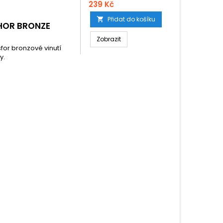
239 Kč
Přidat do košíku

HOR BRONZE
Zobrazit
for bronzové vinutí
y.