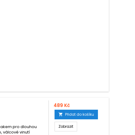
489 Kč
Přidat do košíku

vlakem pro dlouhou
Zobrazit
o, válcové vinutí