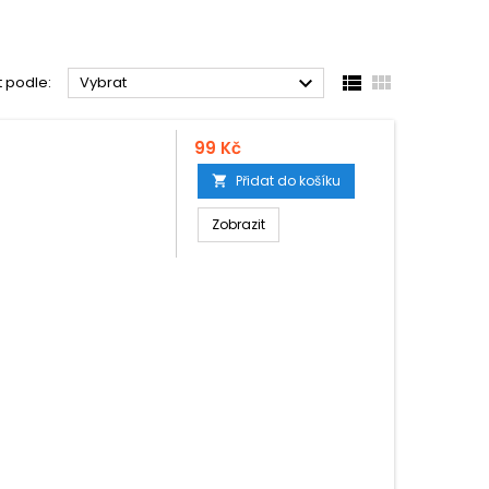



t podle:
Vybrat
99 Kč
Přidat do košíku

Zobrazit