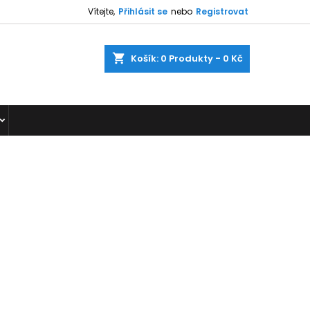
Vítejte,
Přihlásit se
nebo
Registrovat
shopping_cart
Košík:
0
Produkty - 0 Kč