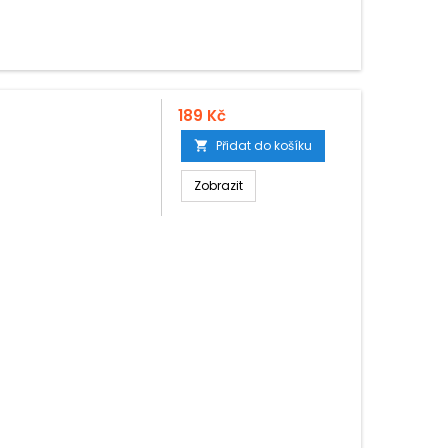
189 Kč
Přidat do košíku

Zobrazit