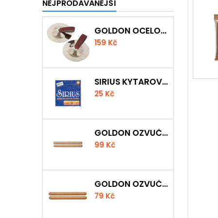
NEJPRODÁVANÉJŠÍ
GOLDON OCELOVÉ PRSTOVÉ ČINELKY
159 Kč
SIRIUS KYTAROVÁ STRUNA
25 Kč
GOLDON OZVUČNÁ DŘÍVKA 18 X 200MM
99 Kč
GOLDON OZVUČNÁ DŘÍVKA 15 X 150MM
79 Kč