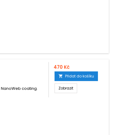
470 Kč
Přidat do košíku

2"; NanoWeb coating.
Zobrazit