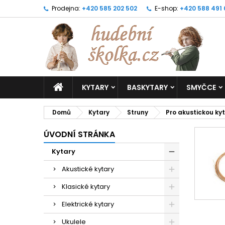
Prodejna:
+420 585 202 502
E-shop:
+420 588 491
KYTARY
BASKYTARY
SMYČCE
Domů
Kytary
Struny
Pro akustickou ky
ÚVODNÍ STRÁNKA
Kytary
Akustické kytary
Klasické kytary
Elektrické kytary
Ukulele