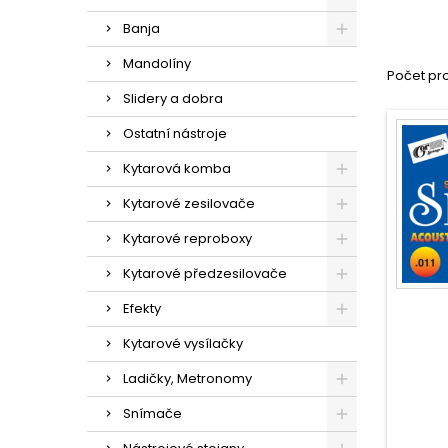
Banja
Mandolíny
Počet pro
Slidery a dobra
Ostatní nástroje
Kytarová komba
Kytarové zesilovače
Kytarové reproboxy
Kytarové předzesilovače
Efekty
Kytarové vysílačky
Ladičky, Metronomy
Snímače