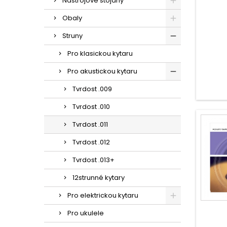
Nástrojové stojany
Obaly
Struny
Pro klasickou kytaru
Pro akustickou kytaru
Tvrdost .009
Tvrdost .010
Tvrdost .011
Tvrdost .012
Tvrdost .013+
12strunné kytary
Pro elektrickou kytaru
Pro ukulele