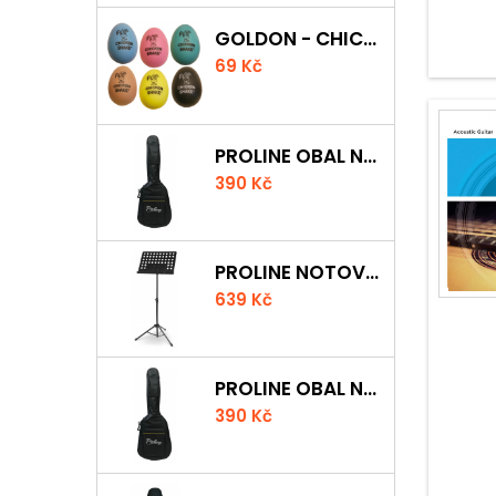
GOLDON - CHICKEN SHAKER
69 Kč
PROLINE OBAL NA AKUSTICKOU KYTARU S 5 MM POLSTROVÁNÍM
390 Kč
PROLINE NOTOVÝ PULT ODLEHČENÝ
639 Kč
PROLINE OBAL NA KLASICKOU KYTARU S 5 MM POLSTROVÁNÍM
390 Kč