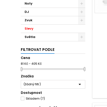
Noty
DJ
Zvuk
Slevy
Světla
FILTROVAT PODLE
Cena
81 Kč - 405 Kč
Značka

(žádný filtr)
Dostupnost
Skladem
(7)