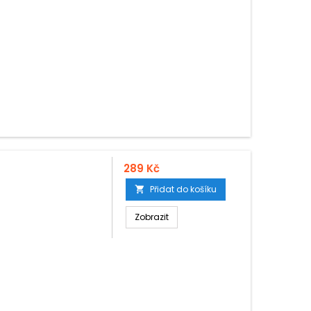
289 Kč
Přidat do košíku

Zobrazit