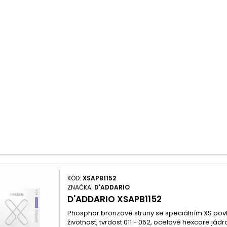
KÓD:
XSAPB1152
ZNAČKA:
D'ADDARIO
D'ADDARIO XSAPB1152
Phosphor bronzové struny se speciálním XS po
životnost, tvrdost 011 - 052, ocelové hexcore jádr