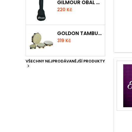
GILMOUR OBAL NA UKULELE CONCERT
220 Kč
GOLDON TAMBURÍNA S BLÁNOU A ČINELKY 20CM
319 Kč
VŠECHNY NEJPRODÁVANĚJŠÍ PRODUKTY
