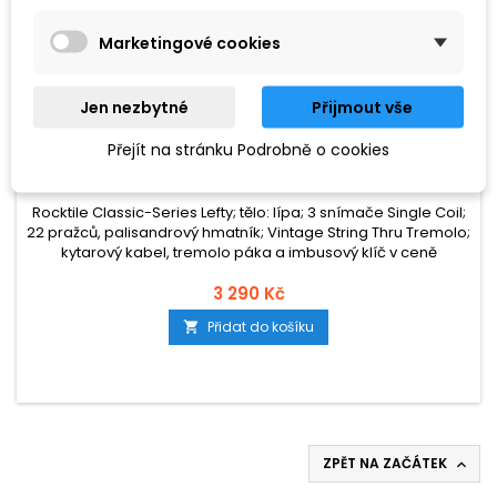
Marketingové cookies
Jen nezbytné
Přijmout vše
ZNAČKA:
ROCKTILE
Přejít na stránku Podrobně o cookies
ROCKTILE E-KYTARA STRAT, LEVORUKÁ
Rocktile Classic-Series Lefty; tělo: lípa; 3 snímače Single Coil;
22 pražců, palisandrový hmatník; Vintage String Thru Tremolo;
kytarový kabel, tremolo páka a imbusový klíč v ceně
3 290 Kč
Přidat do košíku

ZPĚT NA ZAČÁTEK
