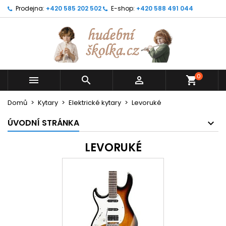
Prodejna:
+420 585 202 502
E-shop:
+420 588 491 044
0



shopping_cart
Domů
Kytary
Elektrické kytary
Levoruké
ÚVODNÍ STRÁNKA
LEVORUKÉ