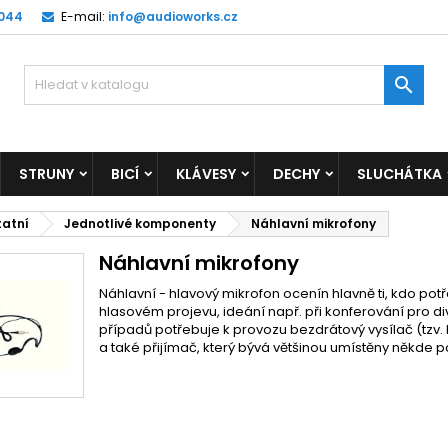
 044
E-mail:
info@audioworks.cz

STRUNY
BICÍ
KLÁVESY
DECHY
SLUCHÁTKA
tatní
Jednotlivé komponenty
Náhlavní mikrofony
Náhlavní mikrofony
Náhlavní - hlavový mikrofon ocenín hlavně ti, kdo pot
hlasovém projevu, ideání např. při konferování pro di
případů potřebuje k provozu bezdrátový vysílač (tz
a také přijímač, který bývá většinou umístěny někde po