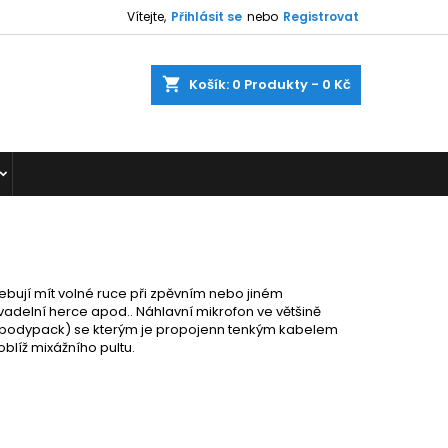
Vítejte,
Přihlásit se
nebo
Registrovat
shopping_cart
Košík:
0
Produkty - 0 Kč
řebují mít volné ruce při zpěvním nebo jiném
vadelní herce apod.. Náhlavní mikrofon ve většině
v. bodypack) se kterým je propojenn tenkým kabelem
blíž mixážního pultu.