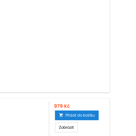
979 Kč
Přidat do košíku

Zobrazit