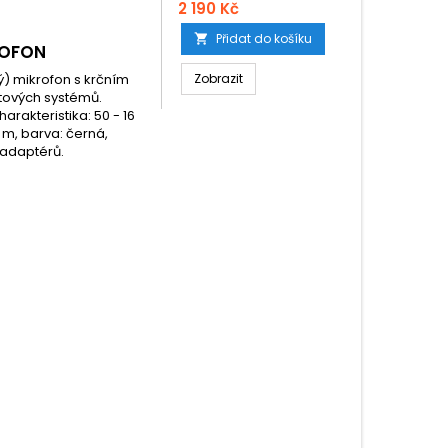
2 190 Kč
Přidat do košíku

ROFON
) mikrofon s krčním
Zobrazit
tových systémů.
arakteristika: 50 - 16
2 m, barva: černá,
 adaptérů.