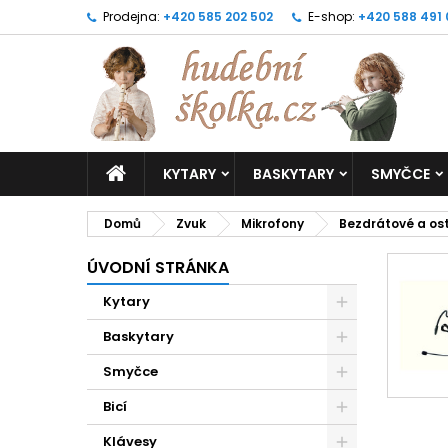
Prodejna:
+420 585 202 502
E-shop:
+420 588 491
KYTARY
BASKYTARY
SMYČCE
Domů
Zvuk
Mikrofony
Bezdrátové a os
ÚVODNÍ STRÁNKA
Kytary
Baskytary
Smyčce
Bicí
Klávesy