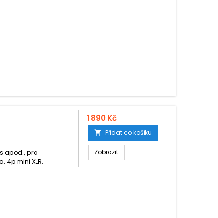
1 890 Kč
Přidat do košíku

s apod., pro
Zobrazit
, 4p mini XLR.