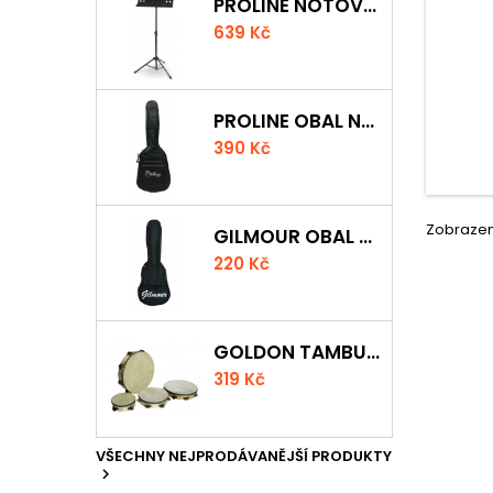
PROLINE NOTOVÝ PULT ODLEHČENÝ
639 Kč
PROLINE OBAL NA KLASICKOU KYTARU S 5 MM POLSTROVÁNÍM
390 Kč
Zobrazení
GILMOUR OBAL NA UKULELE CONCERT
220 Kč
GOLDON TAMBURÍNA S BLÁNOU A ČINELKY 20CM
319 Kč
VŠECHNY NEJPRODÁVANĚJŠÍ PRODUKTY
