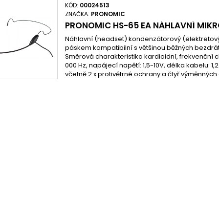
KÓD:
00024513
ZNAČKA:
PRONOMIC
PRONOMIC HS-65 EA NÁHLAVNÍ MIK
Náhlavní (headset) kondenzátorový (elektretový
páskem kompatibilní s většinou běžných bezdrá
Směrová charakteristika kardioidní, frekvenční ch
000 Hz, napájecí napětí: 1,5-10V, délka kabelu: 1,
včetně 2 x protivětrné ochrany a čtyř výměnných