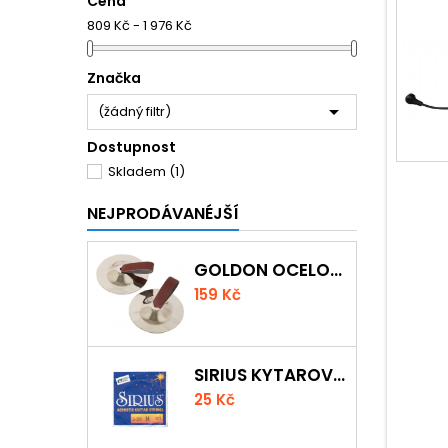
Cena
809 Kč - 1 976 Kč
Značka

(žádný filtr)
Dostupnost
Skladem
(1)
NEJPRODÁVANÉJŠÍ
GOLDON OCELOVÉ PRSTOVÉ ČINELKY
159 Kč
SIRIUS KYTAROVÁ STRUNA
25 Kč