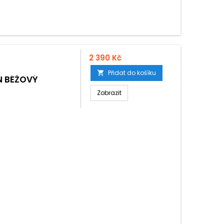
2 390 Kč
Přidat do košíku

N BÉŽOVÝ
Zobrazit