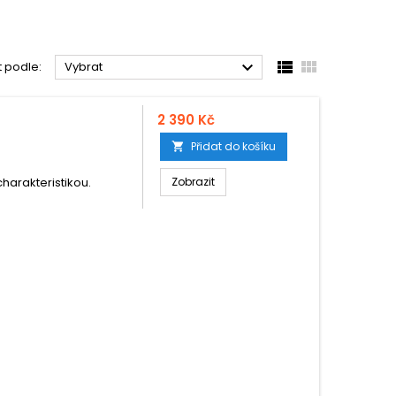



t podle:
Vybrat
2 390 Kč
Přidat do košíku

harakteristikou.
Zobrazit