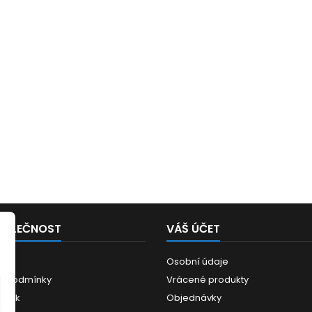
POLEČNOST
VÁŠ ÚČET
Osobní údaje
í podmínky
Vrácené produkty
ánek
Objednávky