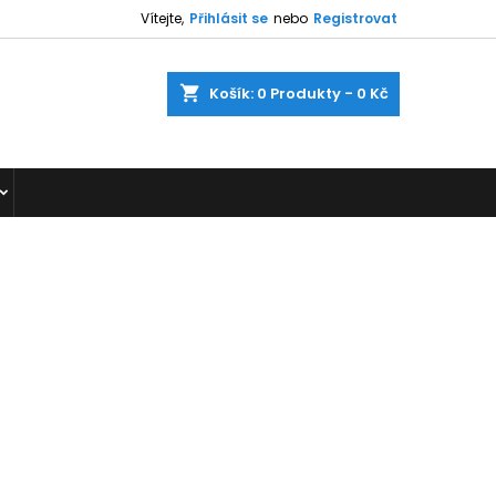
Vítejte,
Přihlásit se
nebo
Registrovat
shopping_cart
Košík:
0
Produkty - 0 Kč