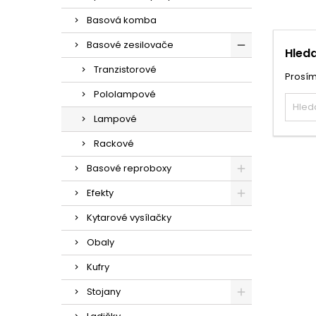
Basová komba
Basové zesilovače
Hleda
Tranzistorové
Prosím
Pololampové
Lampové
Rackové
Basové reproboxy
Efekty
Kytarové vysílačky
Obaly
Kufry
Stojany