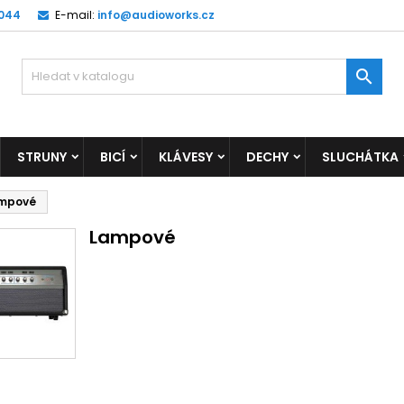
 044
E-mail:
info@audioworks.cz

STRUNY
BICÍ
KLÁVESY
DECHY
SLUCHÁTKA
mpové
Lampové