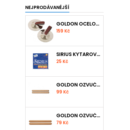
NEJPRODÁVANÉJŠÍ
GOLDON OCELOVÉ PRSTOVÉ ČINELKY
159 Kč
SIRIUS KYTAROVÁ STRUNA
25 Kč
GOLDON OZVUČNÁ DŘÍVKA 18 X 200MM
99 Kč
GOLDON OZVUČNÁ DŘÍVKA 15 X 150MM
79 Kč