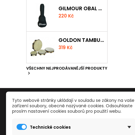
GILMOUR OBAL NA UKULELE CONCERT
220 Kč
GOLDON TAMBURÍNA S BLÁNOU A ČINELKY 20CM
319 Kč
VŠECHNY NEJPRODÁVANĚJŠÍ PRODUKTY

PRODUKTY
NAŠE S
Tyto webové stránky ukládají v souladu se zákony na vaše
zařízení soubory, obecně nazývané cookies. Odsouhlaste
prosím nastavení cookies souborů pro použití webu.
Reklamace a odstoupení od smlouvy
Kontakty
Slevy
Obchodn
Technické cookies
Nové zboží
Mapa str