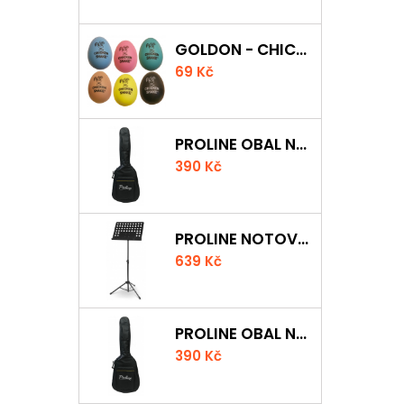
GOLDON - CHICKEN SHAKER
69 Kč
PROLINE OBAL NA AKUSTICKOU KYTARU S 5 MM POLSTROVÁNÍM
390 Kč
PROLINE NOTOVÝ PULT ODLEHČENÝ
639 Kč
PROLINE OBAL NA KLASICKOU KYTARU S 5 MM POLSTROVÁNÍM
390 Kč